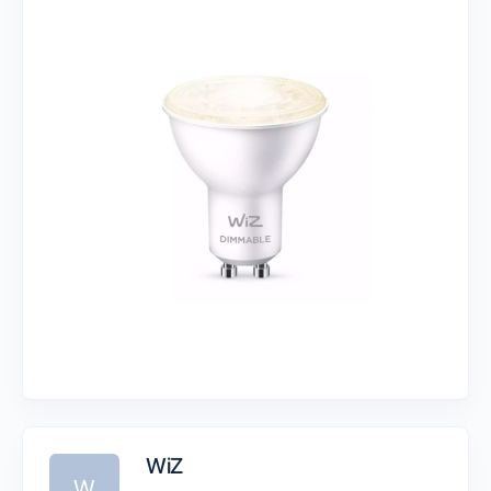
WiZ
W