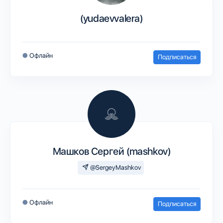
(yudaevvalera)
●
Офлайн
Подписаться
Машков Сергей (mashkov)
@SergeyMashkov
●
Офлайн
Подписаться