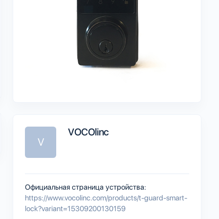
VOCOlinc
V
Официальная страница устройства:
https://www.vocolinc.com/products/t-guard-smart-
lock?variant=15309200130159