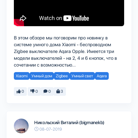
В этом обзоре мы поговорим про новинку в
системе умного дома Xiaomi - беспроводном
Zigbee выключателе Aqara Opple. Имеется три
модели выключателей - на 2, 4 и 6 кнопок, что в
сочетании с возможностью...
Xiaomi
Умный дом
Zigbee
Умный свет
Aqara
0
0
0
3
Никольский Виталий (bigmanekb)
08-07-2019