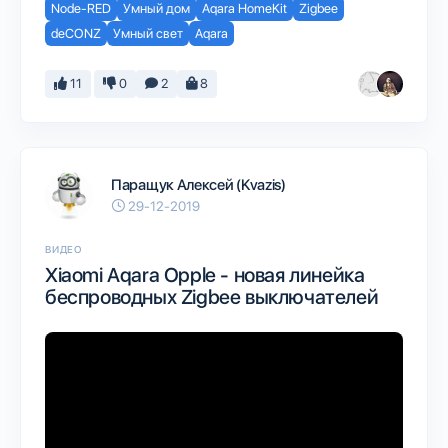
Node-RED
Умный дом
Aqara HomeKit
Zigbee
deCONZ
Умный свет
Aqara
11
0
2
8
Паращук Алексей (Kvazis)
29-12-2019
ВИДЕО
Xiaomi Aqara Opple - новая линейка
беспроводных Zigbee выключателей