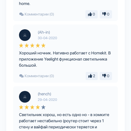
home.
Комментарии (0)
0
0
(Ah-in)
30-04-2020
Хороший ночник. Нативно работает с Homekit. В
приложение Yeelight функционал светильника
большой.
Комментарии (0)
2
0
(hench)
29-04-2020
Светильник хорош, но есть одно но - в хомките
работает нестабильно (роутер стоит через 1
стену и вайфай периодически теряется и