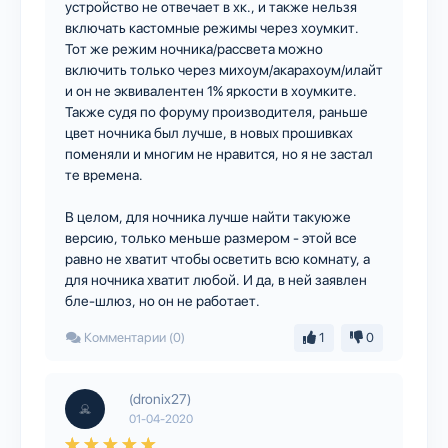
устройство не отвечает в хк., и также нельзя
включать кастомные режимы через хоумкит.
Тот же режим ночника/рассвета можно
включить только через михоум/акарахоум/илайт
и он не эквивалентен 1% яркости в хоумките.
Также судя по форуму производителя, раньше
цвет ночника был лучше, в новых прошивках
поменяли и многим не нравится, но я не застал
те времена.
В целом, для ночника лучше найти такуюже
версию, только меньше размером - этой все
равно не хватит чтобы осветить всю комнату, а
для ночника хватит любой. И да, в ней заявлен
бле-шлюз, но он не работает.
Комментарии (0)
1
0
(dronix27)
01-04-2020