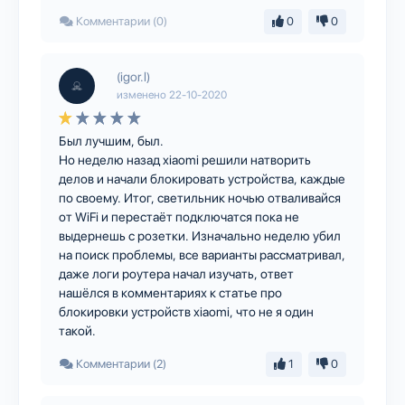
Комментарии (0)
0
0
(igor.l)
изменено
22-10-2020
Был лучшим, был.
Но неделю назад xiaomi решили натворить
делов и начали блокировать устройства, каждые
по своему. Итог, светильник ночью отваливайся
от WiFi и перестаёт подключатся пока не
выдернешь с розетки. Изначально неделю убил
на поиск проблемы, все варианты рассматривал,
даже логи роутера начал изучать, ответ
нашёлся в комментариях к статье про
блокировки устройств xiaomi, что не я один
такой.
Комментарии (2)
1
0