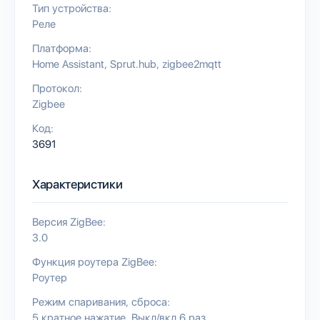
Тип устройства:
Реле
Платформа:
Home Assistant
Sprut.hub
zigbee2mqtt
Протокол:
Zigbee
Код:
3691
Характеристики
Версия ZigBee:
3.0
Функция роутера ZigBee:
Роутер
Режим спаривания, сброса:
5 кратное нажатие
Выкл/вкл 6 раз