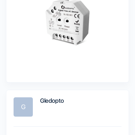
Gledopto
G