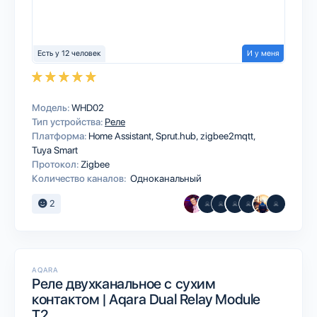
Есть у 12 человек
И у меня
Модель:
WHD02
Тип устройства:
Реле
Платформа:
Home Assistant
Sprut.hub
zigbee2mqtt
Tuya Smart
Протокол:
Zigbee
Количество каналов:
Одноканальный
2
AQARA
Реле двухканальное с сухим
контактом | Aqara Dual Relay Module
T2