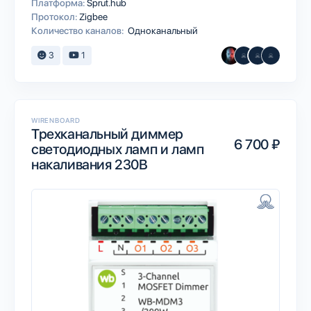
Платформа:
Sprut.hub
Протокол:
Zigbee
Количество каналов:
Одноканальный
3
1
WIRENBOARD
Трехканальный диммер
6 700 ₽
светодиодных ламп и ламп
накаливания 230В