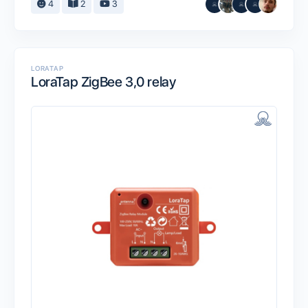
4
2
3
LORATAP
LoraTap ZigBee 3,0 relay