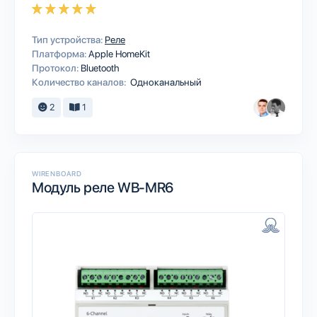
Тип устройства:
Реле
Платформа:
Apple HomeKit
Протокол:
Bluetooth
Количество каналов:
Одноканальный
2
1
WIRENBOARD
Модуль реле WB-MR6