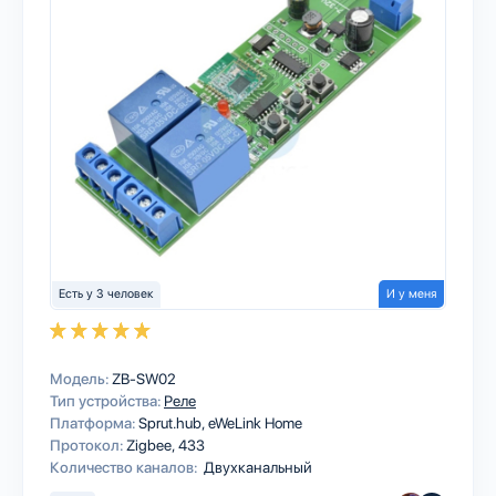
Есть у 3 человек
И у меня
Модель:
ZB-SW02
Тип устройства:
Реле
Платформа:
Sprut.hub
eWeLink Home
Протокол:
Zigbee
433
Количество каналов:
Двухканальный