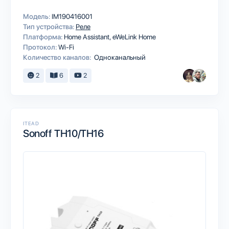
Модель:
IM190416001
Тип устройства:
Реле
Платформа:
Home Assistant
eWeLink Home
Протокол:
Wi-Fi
Количество каналов:
Одноканальный
2
6
2
ITEAD
Sonoff TH10/TH16