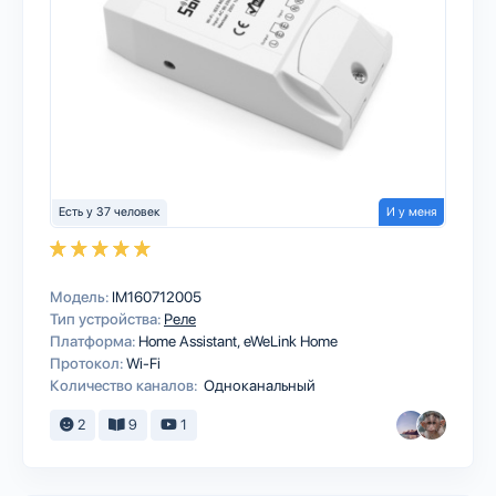
Есть у 37 человек
И у меня
Модель:
IM160712005
Тип устройства:
Реле
Платформа:
Home Assistant
eWeLink Home
Протокол:
Wi-Fi
Количество каналов:
Одноканальный
2
9
1