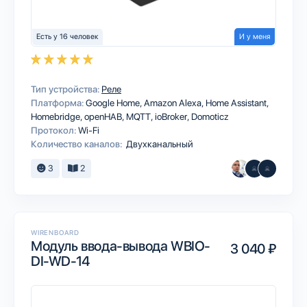
Есть у 16 человек
И у меня
Тип устройства:
Реле
Платформа:
Google Home
Amazon Alexa
Home Assistant
Homebridge
openHAB
MQTT
ioBroker
Domoticz
Протокол:
Wi-Fi
Количество каналов:
Двухканальный
3
2
WIRENBOARD
Модуль ввода-вывода WBIO-
3 040 ₽
DI-WD-14