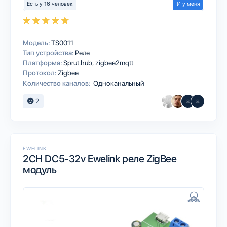
Есть у 16 человек
И у меня
Модель:
TS0011
Тип устройства:
Реле
Платформа:
Sprut.hub
zigbee2mqtt
Протокол:
Zigbee
Количество каналов:
Одноканальный
2
EWELINK
2CH DC5-32v Ewelink реле ZigBee
модуль