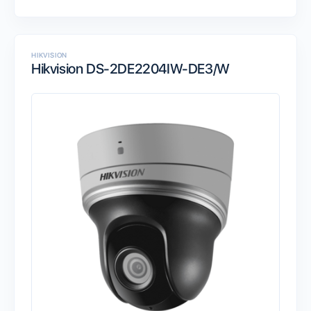
HIKVISION
Hikvision DS-2DE2204IW-DE3/W