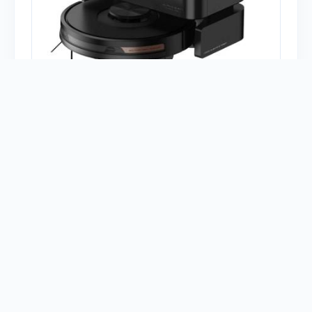
Есть у меня
Тип устройства:
Пылесосы
Платформа:
Sprut.hub
Mi Home
Протокол:
Wi-Fi
0
VIOMI
Робот-пылесос Viomi Robot Vacuum
Alpha 3