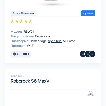
Есть у 26 человек
И у меня
Модель:
RSW01
Тип устройства:
Пылесосы
Платформа:
Homebridge
Sprut.hub
Mi Home
Протокол:
Wi-Fi
4
1
ROBOROCK
Roborock S6 MaxV