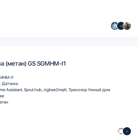
за (метан) GS SGMHM-I1
MHM-I1
:
Датчики
me Assistant
Sprut.hub
zigbee2mqtt
Триколор Умный дом
ee
етан