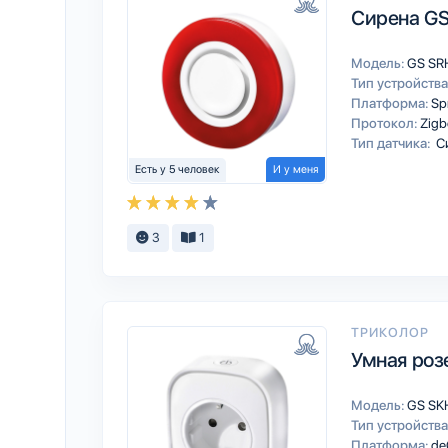
Сирена GS
Модель:
GS SR
Тип устройства
Платформа:
Sp
Протокол:
Zigb
Тип датчика:
С
Есть у 5 человек
И у меня
3
1
ТРИКОЛОР
Умная роз
Модель:
GS SK
Тип устройства
Платформа:
d