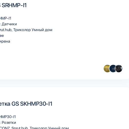
 SRHMP-I1
HMP-I1
:
Датчики
rut.hub
Триколор Умный дом
ee
ирена
етка GS SKHMP30-I1
HMP30-I1
:
Розетки
eCONZ
Sprut.hub
Триколор Умный дом