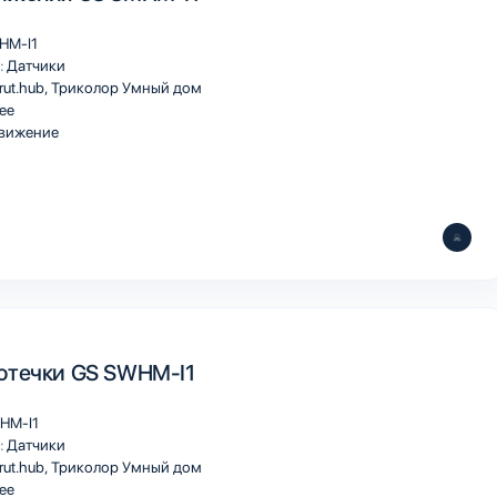
HM-I1
:
Датчики
rut.hub
Триколор Умный дом
ee
вижение
отечки GS SWHM-I1
HM-I1
:
Датчики
rut.hub
Триколор Умный дом
ee