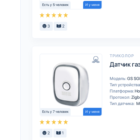
Есть у 5 человек
И у меня
3
2
ТРИКОЛОР
Датчик га
Модель:
GS SG
Тип устройства
Платформа:
Ho
Протокол:
Zigb
Тип датчика:
М
Есть у 7 человек
И у меня
2
1