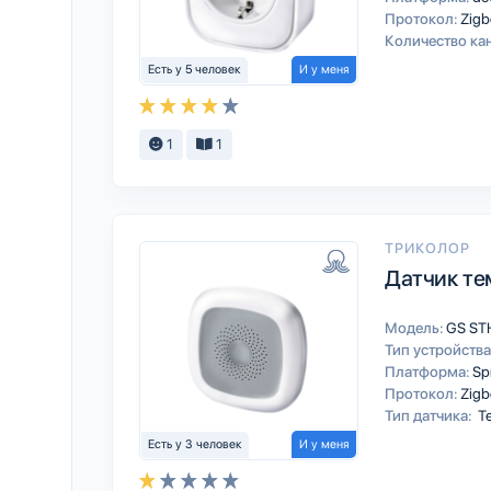
Протокол:
Zigb
Количество ка
Есть у 5 человек
И у меня
1
1
ТРИКОЛОР
Датчик те
Модель:
GS ST
Тип устройства
Платформа:
Sp
Протокол:
Zigb
Тип датчика:
Те
Есть у 3 человек
И у меня