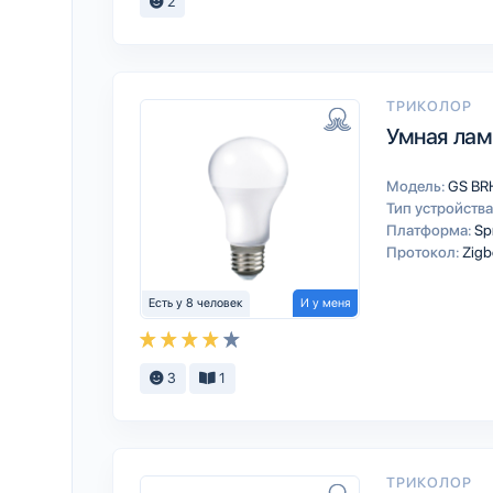
2
ТРИКОЛОР
Умная лам
Модель:
GS BR
Тип устройства
Платформа:
Sp
Протокол:
Zigb
Есть у 8 человек
И у меня
3
1
ТРИКОЛОР