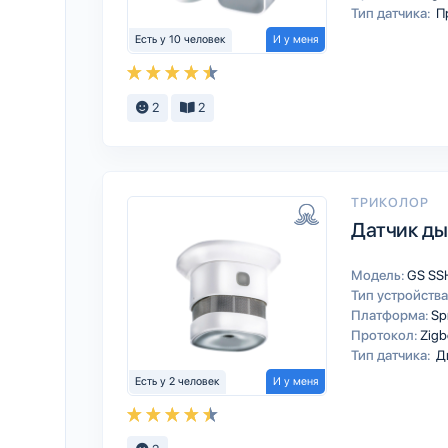
Тип датчика:
П
Есть у 10 человек
И у меня
2
2
ТРИКОЛОР
Датчик ды
Модель:
GS SS
Тип устройства
Платформа:
Sp
Протокол:
Zigb
Тип датчика:
Д
Есть у 2 человек
И у меня