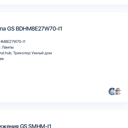
мпа GS BDHM8E27W70-I1
HM8E27W70-I1
:
Лампы
rut.hub
Триколор Умный дом
ee
ижения GS SMHM-I1