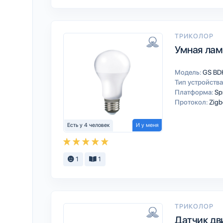
ТРИКОЛОР
Умная ла
Модель:
GS BD
Тип устройства
Платформа:
Sp
Протокол:
Zigb
Есть у 4 человек
И у меня
1
1
ТРИКОЛОР
Датчик дв