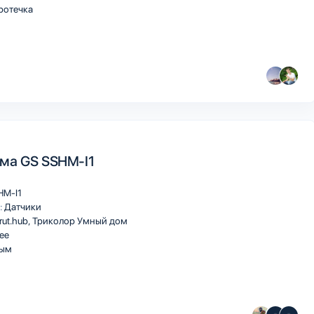
ротечка
ма GS SSHM-I1
HM-I1
:
Датчики
rut.hub
Триколор Умный дом
ee
ым