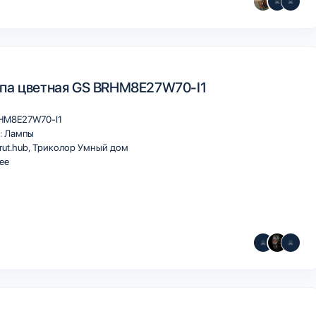
па цветная GS BRHM8E27W70-I1
HM8E27W70-I1
:
Лампы
rut.hub
Триколор Умный дом
ee