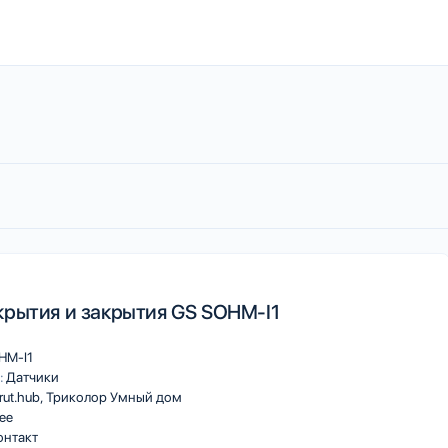
крытия и закрытия GS SOHM-I1
HM-I1
:
Датчики
rut.hub
Триколор Умный дом
ee
онтакт