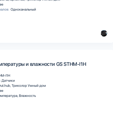
ee
налов:
Одноканальный
мпературы и влажности GS STHM-I1H
HM-I1H
:
Датчики
rut.hub
Триколор Умный дом
ee
мпература, Влажность