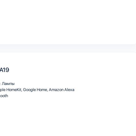
 A19
:
Лампы
ple HomeKit
Google Home
Amazon Alexa
tooth