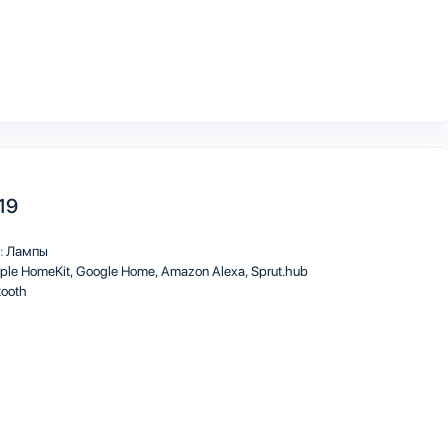
A19
:
Лампы
ple HomeKit
Google Home
Amazon Alexa
Sprut.hub
tooth