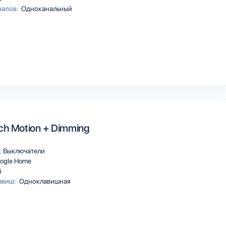
налов:
Одноканальный
ch Motion + Dimming
:
Выключатели
ogle Home
i
авиш:
Одноклавишная