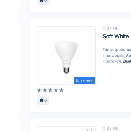
0
C BY GE
Soft White
Тип устройства
Платформа:
Ap
Протокол:
Blue
Есть у меня
0
C BY GE