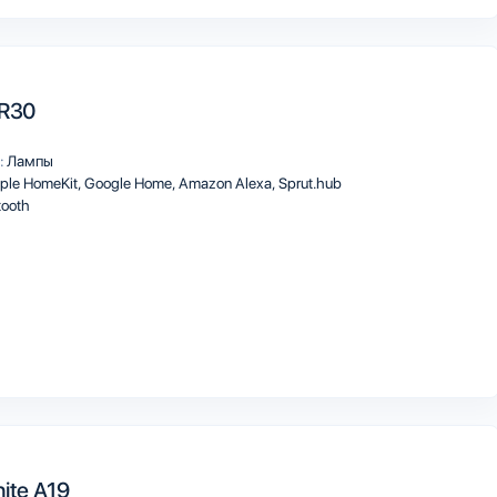
BR30
:
Лампы
ple HomeKit
Google Home
Amazon Alexa
Sprut.hub
tooth
ite A19