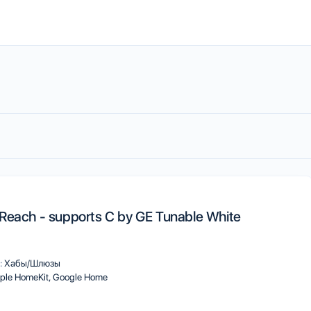
Reach - supports C by GE Tunable White
:
Хабы/Шлюзы
ple HomeKit
Google Home