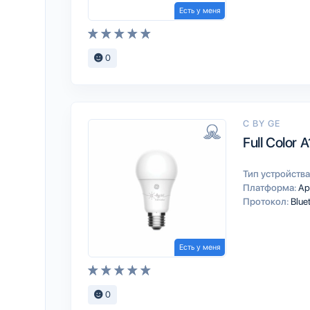
Есть у меня
0
C BY GE
Full Color 
Тип устройства
Платформа:
Ap
Протокол:
Blue
Есть у меня
0