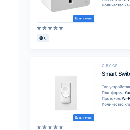
Количество ка
Есть у меня
0
C BY GE
Smart Swit
Тип устройства
Платформа:
Go
Протокол:
Wi-F
Количество кл
Есть у меня