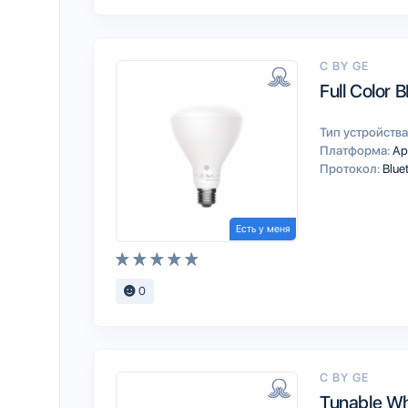
C BY GE
Full Color 
Тип устройства
Платформа:
Ap
Протокол:
Blue
Есть у меня
0
C BY GE
Tunable Wh