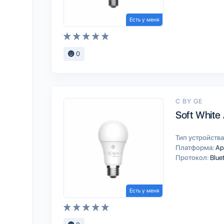
Есть у меня
0
C BY GE
Soft White
Тип устройства
Платформа:
Ap
Протокол:
Blue
Есть у меня