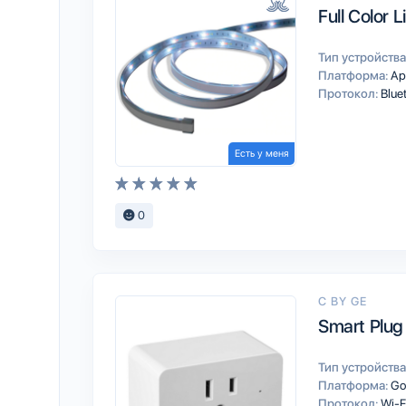
Full Color L
Тип устройства
Платформа:
Ap
Протокол:
Blue
Есть у меня
0
C BY GE
Smart Plug
Тип устройства
Платформа:
Go
Протокол:
Wi-F