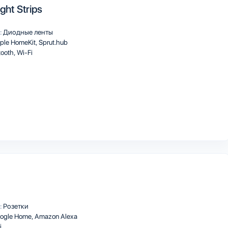
ight Strips
:
Диодные ленты
ple HomeKit
Sprut.hub
tooth
Wi-Fi
:
Розетки
ogle Home
Amazon Alexa
i