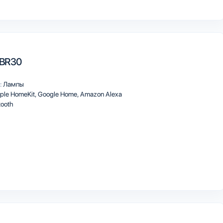
 BR30
:
Лампы
ple HomeKit
Google Home
Amazon Alexa
tooth