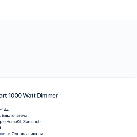
art 1000 Watt Dimmer
-1BZ
:
Выключатели
ple HomeKit
Sprut.hub
i
авиш:
Одноклавишная