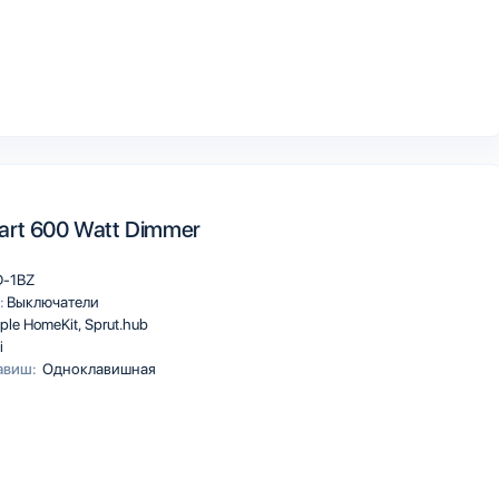
art 600 Watt Dimmer
-1BZ
:
Выключатели
ple HomeKit
Sprut.hub
i
авиш:
Одноклавишная