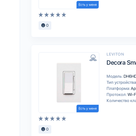
Есть у меня
0
LEVITON
Decora Sm
Модель:
DH6HD
Тип устройства
Платформа:
Ap
Протокол:
Wi-F
Количество кл
Есть у меня
0