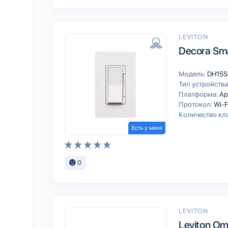
LEVITON
Decora Sma
Модель:
DH15S
Тип устройства
Платформа:
Ap
Протокол:
Wi-F
Количество кл
Есть у меня
0
LEVITON
Leviton Om