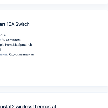
rt 15A Switch
-1BZ
:
Выключатели
ple HomeKit
Sprut.hub
i
авиш:
Одноклавишная
nistat2 wireless thermostat