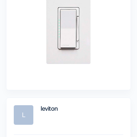
leviton
L