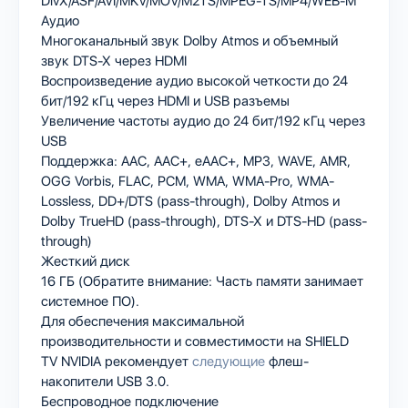
DivX/ASF/AVI/MKV/MOV/M2TS/MPEG-TS/MP4/WEB-M
Аудио
Многоканальный звук Dolby Atmos и объемный
звук DTS-X через HDMI
Воспроизведение аудио высокой четкости до 24
бит/192 кГц через HDMI и USB разъемы
Увеличение частоты аудио до 24 бит/192 кГц через
USB
Поддержка: AAC, AAC+, eAAC+, MP3, WAVE, AMR,
OGG Vorbis, FLAC, PCM, WMA, WMA-Pro, WMA-
Lossless, DD+/DTS (pass-through), Dolby Atmos и
Dolby TrueHD (pass-through), DTS-X и DTS-HD (pass-
through)
Жесткий диск
16 ГБ (Обратите внимание: Часть памяти занимает
системное ПО).
Для обеспечения максимальной
производительности и совместимости на SHIELD
TV NVIDIA рекомендует
следующие
флеш-
накопители USB 3.0.
Беспроводное подключение