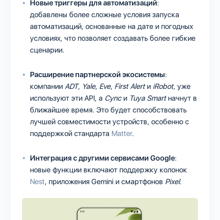
Новые триггеры для автоматизаций
:
добавлены более сложные условия запуска
автоматизаций, основанные на дате и погодных
условиях, что позволяет создавать более гибкие
сценарии.
Расширение партнерской экосистемы
:
компании
ADT
,
Yale
,
Eve
,
First
Alert
и
iRobot
, уже
используют эти API, а
Cync
и
Tuya
Smart
начнут в
ближайшее время. Это будет способствовать
лучшей совместимости устройств, особенно с
поддержкой стандарта
Matter
.
Интеграция с другими сервисами Google
:
новые функции включают поддержку колонок
Nest
, приложения Gemini и смартфонов
Pixel
.