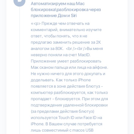
Автоматизируем наш Mac
блокировка\разблокировка через
приложение Дом и Siri
«<p> Прежде чем отвечать на
комментарий, внимательно изучите
ответ, чтобы понять, что я не
предлагаю заменить решение за 2К
аналогом за 80К. <br /><br />Вы меня
неверно поняли на счет MacID.
Приложение умеет разблокировать
Мак сканом пальца или лица на айфоне.
Не нужно ничего для этого докупать и
доделывать. Как только iPhone
появляется в зоне действия блютуз -
компьютер разблокируется, как только
пропадает - блокируется. При этом для
подтверждения удаленной блокировки
(за пределами действия блютуз)
используется Touch ID или Face ID на
iPhone. В Вашем случае потребуется
лишь совместимый с macos USB