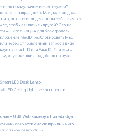
-то не пойму, зачем все это нужно?
hone - это извращение. Мак должен делать
санию, хоть по определенным событиям, как
джет, чтобы отключить другой? Это не
темы. <br /><br />А для блокировки-
риложение MacID, разблокировать Mac
ли через отправленный запрос в виде
уется Iouch ID или Face ID. Для этого
инки, хоумбриджи и подобное не нужны
 Smart LED Desk Lamp
 LED Celling Light, все завелось и
чаем USB Web камеру к homebridge
еречень совместимых камер или на что
 под такое дело?</p>»