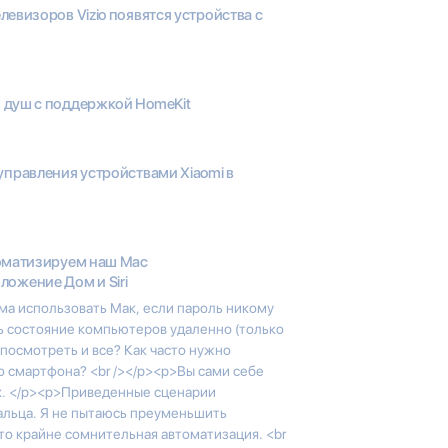
левизоров Vizio появятся устройства с
 душ с поддержкой HomeKit
управления устройствами Xiaomi в
оматизируем наш Mac
ожение Дом и Siri
ма использовать Мак, если пароль никому
ь состояние компьютеров удаленно (только
 посмотреть и все? Как часто нужно
со смартфона? <br /></p><p>Вы сами себе
х. </p><p>Приведенные сценарии
альца. Я не пытаюсь преуменьшить
это крайне сомнительная автоматизация. <br