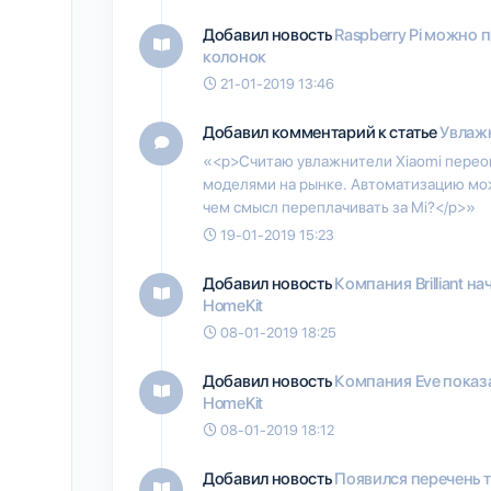
Добавил новость
Raspberry Pi можно 
колонок
21-01-2019 13:46
Добавил комментарий к статье
Увлажн
«<p>Считаю увлажнители Xiaomi перео
моделями на рынке. Автоматизацию мож
чем смысл переплачивать за Mi?</p>»
19-01-2019 15:23
Добавил новость
Компания Brilliant н
HomeKit
08-01-2019 18:25
Добавил новость
Компания Eve показ
HomeKit
08-01-2019 18:12
Добавил новость
Появился перечень 