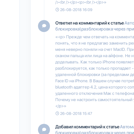
/><br /></p><p><br /></p>»
26-08-2018 16:09
Ответил на комментарий к статье
Авт
блокировка\разблокировка через прил
«<p> Прежде чем отвечать на коммента
понять, что я не предлагаю заменить ре
меня неверно поняли на счет MacID. П
сканом пальца или лица на айфоне. Не н
доделывать. Как только iPhone появляе
разблокируется, как только пропадает 
удаленной блокировки (за пределами де
Face ID на iPhone. В Вашем случае пот
bluetooth адаптер 4.2, цена которого соп
удаленного отключения Мак с телефона, 
Почему не настроить самостоятельный 
</p>»
26-08-2018 15:47
Добавил комментарий к статье
Автом
блокировка\разблокировка через прил