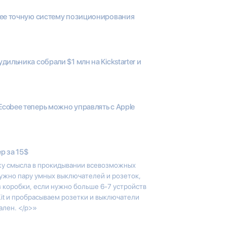
лее точную систему позиционирования
дильника собрали $1 млн на Kickstarter и
cobee теперь можно управлять с Apple
р за 15$
жу смысла в прокидывании всевозможных
нужно пару умных выключателей и розеток,
з коробки, если нужно больше 6-7 устройств
it и пробрасываем розетки и выключатели
ален. </p>»