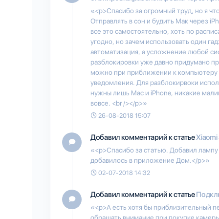
«<p>Спасибо за огромный труд, но я что
Отправлять в сон и будить Мак через iP
все это самостоятельно, хоть по распи
угодно, но зачем использовать один га
автоматизация, а усложнение любой сис
разблокировки уже давно придумано п
можно при приближении к компьютеру и
уведомления. Для разблокирвоки использ
нужны лишь Mac и iPhone, никакие мал
вовсе. <br /></p>»
26-08-2018 15:07
Добавил комментарий к статье
Xiaomi
«<p>Спасибо за статью. Добавил лампу MI
добавилось в приложение Дом.</p>»
02-07-2018 14:32
Добавил комментарий к статье
Подклю
«<p>А есть хотя бы приблизительный п
обращать внимание при покупке камеры