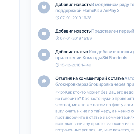
Добавил новость
В модельном ряду те
поддержкой HomeKit и AirPlay 2
07-01-2019 16:28
Добавил новость
Представлен первый
07-01-2019 15:59
Добавил статью
Как добавить кнопки 
приложении Команды Siri Shortcuts
15-12-2018 14:49
Ответил на комментарий к статье
Авт
блокировка\разблокировка через прил
«<p>Как кто-то может без Вашего ведо
не говорите? Как часто нужно проверят
честно), можно же потом по факту логи
выключать их не по таймеру, а именно 
противоречите в статье и комментария
использования ну просто высосаны из п
потраченные усилия, но, мне кажется, 