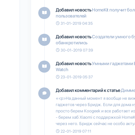
Добавил новость
HomeKit получит бо
пользователей
31-01-2019 04:35
Добавил новость
Создатели умного бу
обанкротились
30-01-2019 07:39
Добавил новость
Умными гаджетами E
Watch
23-01-2019 05:37
Добавил комментарий к статье
Димме
«<p>На данный момент я вообще не ви
гаджетов через Бридж. Если для дома 
просто берем Koogeek и все работает и
- берем хаб Xiaomi с поддержкой HomeK
через него. Бридж сейчас не особо акту
22-01-2019 07:11