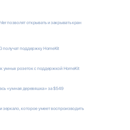
ler позволят открывать и закрывать кран
G получат поддержку HomeKit
ск умных розеток с поддержкой HomeKit
илась «умная деревяшка» за $549
и зеркало, которое умеет воспроизводить