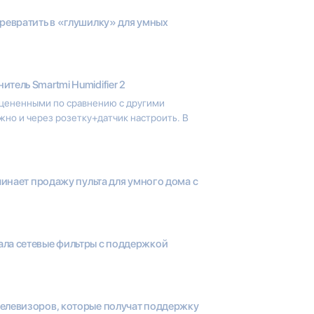
превратить в «глушилку» для умных
итель Smartmi Humidifier 2
цененными по сравнению с другими
но и через розетку+датчик настроить. В
ачинает продажу пульта для умного дома с
ала сетевые фильтры с поддержкой
телевизоров, которые получат поддержку