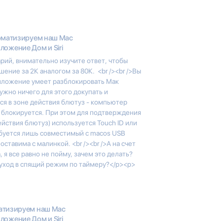
оматизируем наш Mac
ожение Дом и Siri
рий, внимательно изучите ответ, чтобы
шение за 2К аналогом за 80К. <br /><br />Вы
риложение умеет разблокировать Мак
ужно ничего для этого докупать и
тся в зоне действия блютуз - компьютер
- блокируется. При этом для подтверждения
йствия блютуз) используется Touch ID или
ребуется лишь совместимый с macos USB
оставима с малинкой. <br /><br />А на счет
я все равно не пойму, зачем это делать?
уход в спящий режим по таймеру?</p><p>
атизируем наш Mac
ожение Дом и Siri