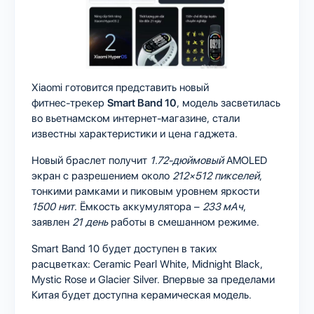
Xiaomi готовится представить новый
фитнес‑трекер
Smart Band 10
, модель засветилась
во вьетнамском интернет‑магазине, стали
известны характеристики и цена гаджета.
Новый браслет получит
1.72‑дюймовый
AMOLED
экран с разрешением около
212×512 пикселей
,
тонкими рамками и пиковым уровнем яркости
1500 нит
. Ёмкость аккумулятора –
233 мАч
,
заявлен
21 день
работы в смешанном режиме.
Smart Band 10 будет доступен в таких
расцветках: Ceramic Pearl White, Midnight Black,
Mystic Rose и Glacier Silver. Впервые за пределами
Китая будет доступна керамическая модель.