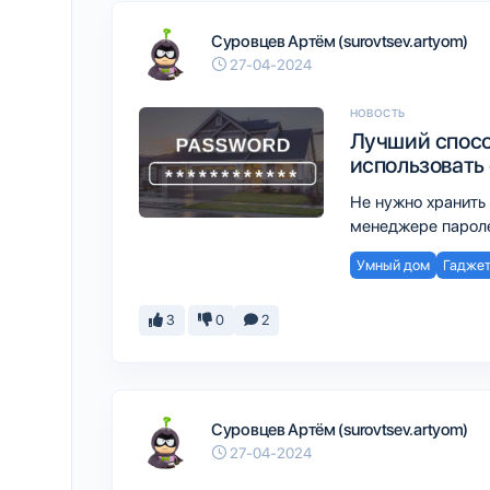
Суровцев Артём (surovtsev.artyom)
27-04-2024
НОВОСТЬ
Лучший спосо
использовать
Не нужно хранить 
менеджере пароле
Умный дом
Гадже
3
0
2
Суровцев Артём (surovtsev.artyom)
27-04-2024