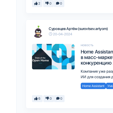
2
0
0
Суровцев Артём (surovtsev.artyom)
20-04-2024
НОВОСТЬ
Home Assista
в масс-маркет
конкуренцию 
Компания уже раз
ИИ для создания 
Home Assistant
Умн
6
0
0