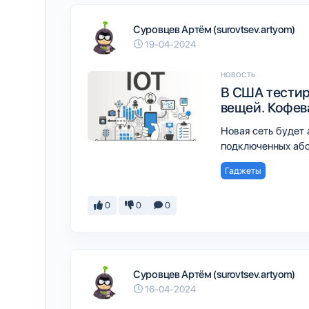
Суровцев Артём (surovtsev.artyom)
19-04-2024
НОВОСТЬ
В США тестир
вещей. Кофева
Новая сеть будет
подключенных аб
Гаджеты
0
0
0
Суровцев Артём (surovtsev.artyom)
16-04-2024