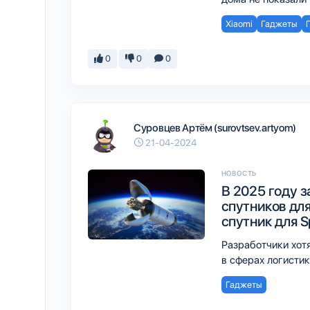
Xiaomi
Гаджеты
0
0
0
Суровцев Артём (surovtsev.artyom)
21-04-2024
НОВОСТЬ
В 2025 году 
спутников дл
спутник для S
Разработчики хотя
в сферах логисти
Гаджеты