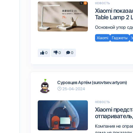
НОВОСТЬ
Xiaomi показа
Table Lamp 2 
Основной упор сд
Xiaomi
Гаджеты
0
0
0
Суровцев Артём (surovtsev.artyom)
25-04-2024
НОВОСТЬ
Xiaomi предст
отпариватель
Компания не опра
дома не показали