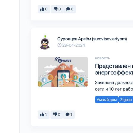
0
0
0
Суровцев Артём (surovtsev.artyom)
29-04-2024
НОВОСТЬ
Представлен 
энергоэффект
Заявлена дальност
сети и 10 лет раб
Умный дом
Zigbee
1
0
1