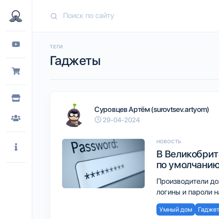
ТЕГИ
Гаджеты
Суровцев Артём (surovtsev.artyom)
29-04-2024
НОВОСТЬ
В Великобрит
по умолчанию
Производители до
логины и пароли 
Умный дом
Гадже