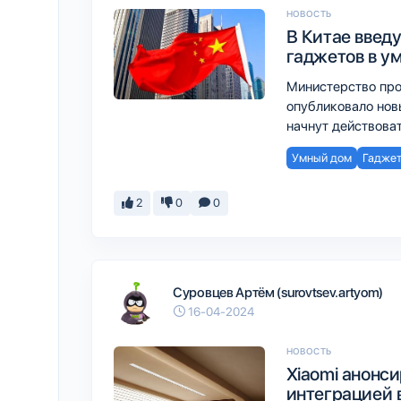
НОВОСТЬ
В Китае введ
гаджетов в у
Министерство про
опубликовало нов
начнут действоват
Умный дом
Гадже
2
0
0
Суровцев Артём (surovtsev.artyom)
16-04-2024
НОВОСТЬ
Xiaomi анонс
интеграцией 