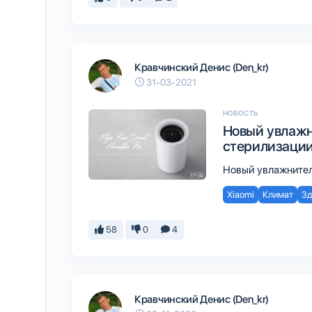
Кравчинский Денис (Den_kr)
31-03-2021
НОВОСТЬ
Новый увлажни
стерилизации
Новый увлажнитель
Xiaomi
Климат
Зд
58
0
4
Кравчинский Денис (Den_kr)