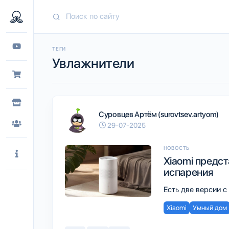
ТЕГИ
Увлажнители
Суровцев Артём (surovtsev.artyom)
29-07-2025
НОВОСТЬ
Xiaomi предс
испарения
Есть две версии 
Xiaomi
Умный дом