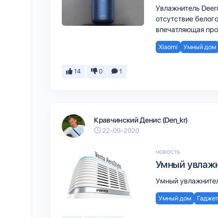
Увлажнитель Deer
отсутствие белог
впечатляющая про
Xiaomi
Умный дом
14
0
1
Кравчинский Денис (Den_kr)
22-09-2020
НОВОСТЬ
Умный увлажни
Умный увлажнитель
Умный дом
Гадже