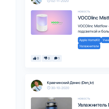
02-11-2020
НОВОСТЬ
VOCOlinc Mist
VOCOlinc Mistflow
подсветкой и бол
Apple HomeKit
Умн
Увлажнители
0
0
1
Кравчинский Денис (Den_kr)
30-10-2020
НОВОСТЬ
Увлажнитель 