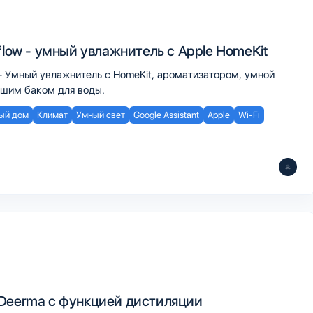
flow - умный увлажнитель с Apple HomeKit
 - Умный увлажнитель с HomeKit, ароматизатором, умной
ьшим баком для воды.
ый дом
Климат
Умный свет
Google Assistant
Apple
Wi-Fi
Deerma c функцией дистиляции