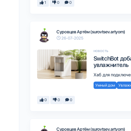
1
0
0
Суровцев Артём (surovtsev.artyom)
26-07-2025
НОВОСТЬ
SwitchBot доб
увлажнитель
Хаб для подключе
Умный дом
Увлаж
0
0
0
Суровцев Артём (surovtsev.artyom)