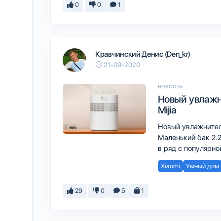
0
0
1
Кравчинский Денис (Den_kr)
21-09-2020
НОВОСТЬ
Новый увлажн
Mijia
Новый увлажнитель
Маленький бак 2.2
в ряд с популярно
Xiaomi
Умный дом
29
0
5
1