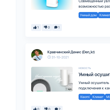
Совмещенный увла
возможностью раз
Умный дом
Клима
1
0
1
Кравчинский Денис (Den_kr)
31-10-2021
НОВОСТЬ
Умный осушите
Умный осушитель в
подключения к ка
Xiaomi
Климат
Mi
0
0
2