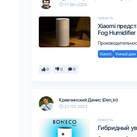
17-09-2024
НОВОСТЬ
Xiaomi предст
Fog Humidifier
Производительност
Xiaomi
Умный дом
0
0
0
Кравчинский Денис (Den_kr)
22-02-2022
НОВОСТЬ
Гибридный ув