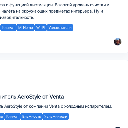
ma c функцией дистиляции. Высокий уровень очистки и
о налёта на окружающих предметах интерьера. Ну и
изводительность.
Климат
Mi Home
Wi-Fi
Увлажнители
тель AeroStyle от Venta
 AeroStyle от компании Venta с холодным испарителем.
ты
Климат
Влажность
Увлажнители