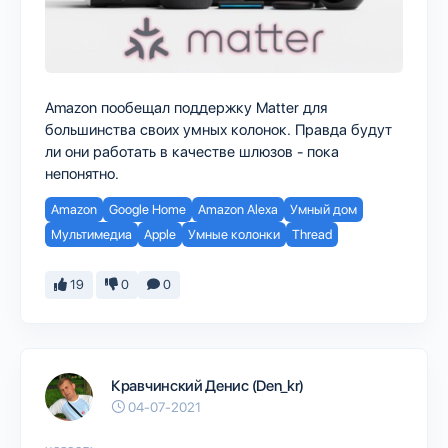
Amazon пообещал поддержку Matter для
большинства своих умных колонок. Правда будут
ли они работать в качестве шлюзов - пока
непонятно.
Amazon
Google Home
Amazon Alexa
Умный дом
Мультимедиа
Apple
Умные колонки
Thread
19
0
0
Кравчинский Денис (Den_kr)
04-07-2021