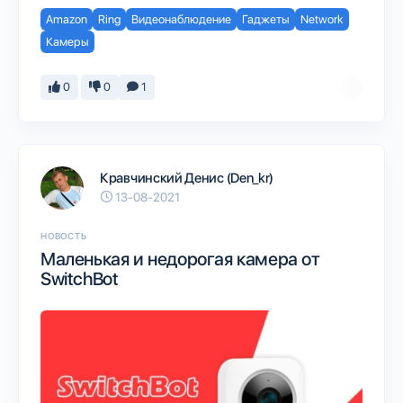
Amazon
Ring
Видеонаблюдение
Гаджеты
Network
Камеры
0
0
1
Кравчинский Денис (Den_kr)
13-08-2021
НОВОСТЬ
Маленькая и недорогая камера от
SwitchBot