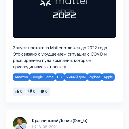
Запуск протокола Matter отложен до 2022 года.
Это связано с ухудшением ситуации с COVID и
расширением пула компаний, которые
присоединились к проекту.
Amazon
Google Home
DIY
Умный дом
Zigbee
Apple
0
0
0
Кравчинский Денис (Den_kr)
13-08-2021