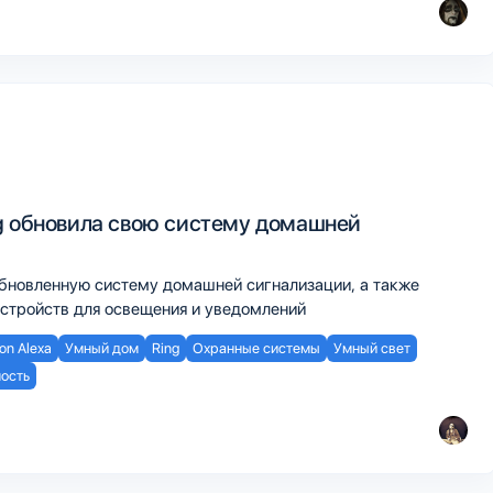
g обновила свою систему домашней
и
обновленную систему домашней сигнализации, а также
устройств для освещения и уведомлений
n Alexa
Умный дом
Ring
Охранные системы
Умный свет
ость