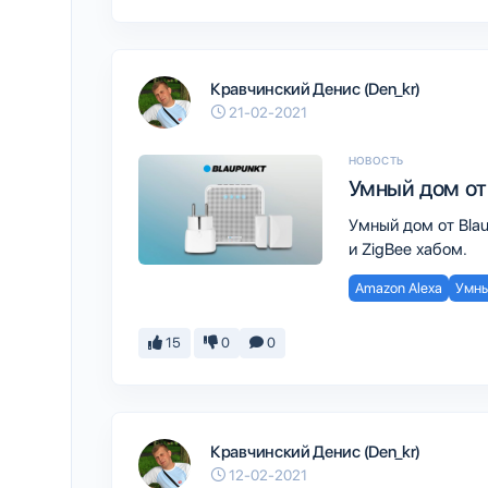
Кравчинский Денис (Den_kr)
21-02-2021
НОВОСТЬ
Умный дом от
Умный дом от Blau
и ZigBee хабом.
Amazon Alexa
Умны
15
0
0
Кравчинский Денис (Den_kr)
12-02-2021