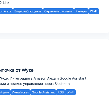
D-Link
n Alexa
Видеонаблюдение
Охранные системы
Камеры
Wi-Fi
мпочка от Wyze
yze. Интеграция в Amazon Alexa и Google Assistant,
ми и прямое управление через Bluetooth.
й дом
Умный свет
Google Assistant
RGB
Wi-Fi