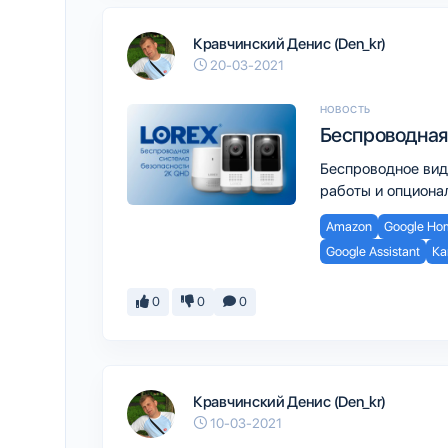
Кравчинский Денис (Den_kr)
20-03-2021
НОВОСТЬ
Беспроводная
Беспроводное вид
работы и опционал
Amazon
Google Ho
Google Assistant
Ка
0
0
0
Кравчинский Денис (Den_kr)
10-03-2021