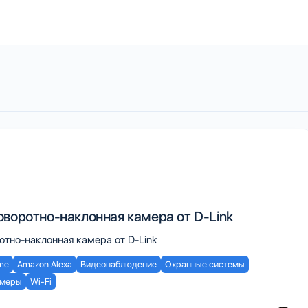
оворотно-наклонная камера от D-Link
отно-наклонная камера от D-Link
me
Amazon Alexa
Видеонаблюдение
Охранные системы
меры
Wi-Fi