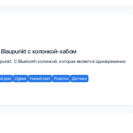
 Blaupunkt c колонкой-хабом
punkt. С Bluetooth колонкой, которая является одновременно
й дом
Zigbee
Умный свет
Розетки
Датчики