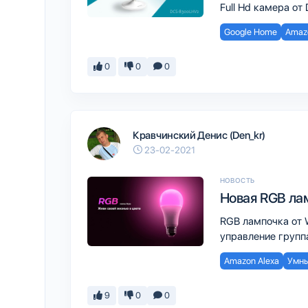
Full Hd камера от 
Google Home
Amazo
0
0
0
Кравчинский Денис (Den_kr)
23-02-2021
НОВОСТЬ
Новая RGB ла
RGB лампочка от W
управление группа
Amazon Alexa
Умны
9
0
0