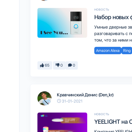
НОВОСТЬ
Набор новых 
Умные дверные зв
разговаривать с 
том, что за ними 
Amazon Alexa
Ring
65
0
0
Кравчинский Денис (Den_kr)
31-01-2021
НОВОСТЬ
YEELIGHT на 
Компания YEELIGH