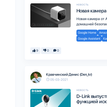
НОВОСТЬ
Новая камера
Новая камера от 
домашней безопас
Google Home
Amazo
Google Assistant
Ка
9
0
0
Кравчинский Денис (Den_kr)
05-03-2021
НОВОСТЬ
D-Link выпуст
функцией иск