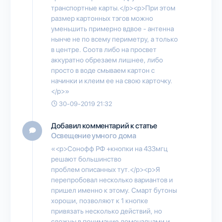
транспортные карты.</p><p>При этом
размер картонных тэгов можно
уменьшить примерно вдвое - антенна
нынче не по всему периметру, а только
в центре. Соотв либо на просвет
аккуратно обрезаем лишнее, либо
просто в воде смываем картон с
начинки и клеим ее на свою карточку.
</p>»
30-09-2019 21:32
Добавил комментарий к статье
Освещение умного дома
«<p>Сонофф РФ +кнопки на 433мгц
решают большинство
проблем описанных тут.</p><p>Я
перепробовал несколько вариантов и
пришел именно к этому. Смарт бутоны
хороши, позволяют к 1 кнопке
привязать несколько действий, но
сложны в понимание домочадцами и