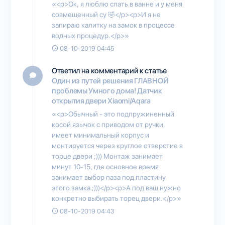
«<p>Ок, я люблю спать в ванне и у меня
совмещенный су 🤣</p><p>И я не
запираю калитку на замок в процессе
водных процедур.</p>»
08-10-2019 04:45
Ответил на комментарий к статье
Один из путей решения ГЛАВНОЙ
проблемы Умного дома! Датчик
открытия двери Xiaomi/Aqara
«<p>Обычный - это подпружиненный
косой язычок с приводом от ручки,
имеет минимальный корпус и
монтируется через круглое отверстие в
торце двери ;))) Монтаж занимает
минут 10-15, где основное время
занимает выбор паза под пластину
этого замка ;)))</p><p>А под ваш нужно
конкретно выбирать торец двери.</p>»
08-10-2019 04:43