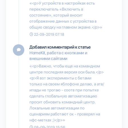
«<p>У устройств в настройках есть
переключатель «Включить в
состояние», который вносит
отображение данных с устройства в
общую сводку на главном экране.</p>»
22-09-2019 07:18
Добавил комментарий к статье
HomeKit, работа с кнопками и
внешними сайтами
«<p>Важно, чтобы еще на командном
центре последняя версия оси была.</p>
<p>Я вот эксперименты с бетами
только на своем яблофоне делаю, а атв/
ипады не трогаю - соотв при попытке
сделать глобальную автоматизацию
просит обновить командный центр.
Локальные автоматизации по
сценариям работают ок - проверял на
нфс-метках ;)</p>»
08-09-2019 15:56