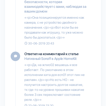
безопасности, которая
взаимодействует с вами, наблюдая за
вашим домом
«<p>Она позиционируется именно как
камера, с не устройство двойного
назначения.</p><p>Вот если бы ее
продавали как игрушку, то уже можно
было бы докопаться.</p>»
30-06-2019 20:43
Ответил на комментарий к статье
Нативный Sonoff в Apple HomeKit
«<p>Да, на жпио02 вешаешь и все
работает. По умолчанию в этом
исполнении кита доя есп01 этот пин не
распаян.</p><p>Но есть НО - не
получится настроить долгое нажатие,
тк где-то на уровне прошивки нажатие
более 3 сек переключает состояние
реле.</p>»
22-06-2019 23:20