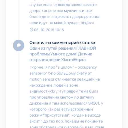
случае если вы всегда захлопываете
дверь.<br />не все мужчины и тем
более дети закрывают дверь до конца
если идут по малой нужде ;)))</p>»
08-10-2019 10:16
Ответил на комментарий к статье
Один из путей решения ГЛАВНОЙ
проблемы Умного дома! Датчик
открытия двери Xiaomi/Aqara
«<p>не, я про "в целом" - occupancy
sensor<br />по большому счету от
motion sensor отличается реакцией на
нахождение людей в зоне
видимости<br />тут рядом тема была
про управление светом по датчику
движения и там использовался SR501, у
которого как раз есть встроенный
режим "присутствия", когда на выходе
висит 1 до тех пор, пока вы не покините
зону обстрела.<br />вроде бы в ми_хоме