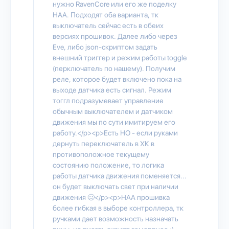
нужно RavenCore или его же поделку
HAA. Подходят оба варианта, тк
выключатель сейчас есть в обеих
версиях прошивок. Далее либо через
Eve, либо json-скриптом задать
внешний триггер и режим работы toggle
(перключатель по нашему). Получим
реле, которое будет включено пока на
выходе датчика есть сигнал. Режим
тоггл подразумевает управление
обычным выключателем и датчиком
движения мы по сути имитируем его
работу.</p><p>Есть НО - если руками
дернуть переключатель в ХК в
противоположное текущему
состоянию положение, то логика
работы датчика движения поменяется...
он будет выключать свет при наличии
движения 🥴</p><p>HAA прошивка
более гибкая в выборе контроллера, тк
ручками дает возможность назначать