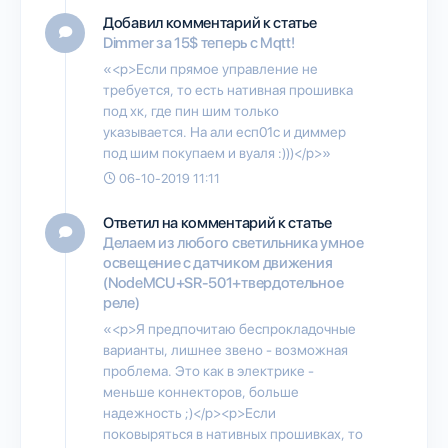
Добавил комментарий к статье
Dimmer за 15$ теперь с Mqtt!
«<p>Если прямое управление не
требуется, то есть нативная прошивка
под хк, где пин шим только
указывается. На али есп01с и диммер
под шим покупаем и вуаля :)))</p>»
06-10-2019 11:11
Ответил на комментарий к статье
Делаем из любого светильника умное
освещение с датчиком движения
(NodeMCU+SR-501+твердотельное
реле)
«<p>Я предпочитаю беспрокладочные
варианты, лишнее звено - возможная
проблема. Это как в электрике -
меньше коннекторов, больше
надежность ;)</p><p>Если
поковыряться в нативных прошивках, то