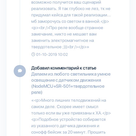
возможно получится ваш сценарий
реализовать. Я так глубоко не лез, тк не
придумал кейса для такой реализации...
мб заморочусь со светом в ванной.</p>
<p><br />Про реле вообще странное
замечание, никто не мешает вам
заменить электромагнитное на
твердотельное ;)))<br /></p>»
01-10-2019 10:02
Добавил комментарий к статье
Делаем из любого светильника умное
освещение с датчиком движения
(NodeMCU+SR-501+твердотельное
реле)
«<p>Много лишних телодвижений на
самом деле. Скорее имеет смысл
только если вы уже привязаны к ХА.</p>
<p>Подобное устройство собирается
из указанного датчика движения и
сонофф бейсик за 20 минут. Прошить