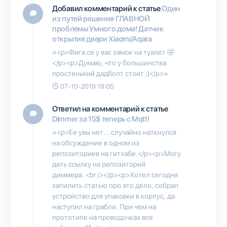
Добавил комментарий к статье
Один
из путей решения ГЛАВНОЙ
проблемы Умного дома! Датчик
открытия двери Xiaomi/Aqara
«<p>Фига се у вас замок на туалет 🤣
</p><p>Думаю, что у большинства
простенький дэдболт стоит ;)</p>»
07-10-2019 19:05
Ответил на комментарий к статье
Dimmer за 15$ теперь с Mqtt!
«<p>Ее увы нет... случайно наткнулся
на обсуждение в одном из
репозиториев на гитхабе.</p><p>Могу
дать ссылку на репозиторий
диммера. <br /></p><p>Хотел сегодня
запилить статью про это дело, собрал
устройство для упаковки в корпус, да
наступил на грабли. При чем на
прототипе на проводочках все