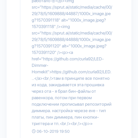
работало 🤣</p><img
src="https://sprut.ai/static/media/cache/00/
29/78/5/1609888/44887/1000x_image.jpe
g?1570391118" alt="1000x_image.jpeg?
1570391118" /><img
src="https://sprut.ai/static/media/cache/00/
29/78/5/1609888/44888/1000x_image.jpe
g?1570391120" alt="1000x_image.jpeg?
1570391120" /><p><a
href="https://github.com/curla92/LED-
Dimmer-
Homekit">https://github.com/curla92/LED.
..</a><br />там в принципе все понятно
из кода, закидывается эта прошивка
через ота - я брал бин-файлы от
равенкора, потом при первом
подключении прописывал репозиторий
диммера. настройка черезе eve - тип
платы, пин диммера, пин кнопки-
триггера и тп.<br /><br /></p>»
06-10-2019 19:50