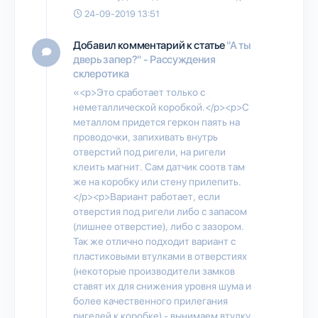
24-09-2019 13:51
Добавил комментарий к статье
"А ты
дверь запер?" - Рассуждения
склеротика
«<p>Это сработает только с
неметаллической коробкой.</p><p>С
металлом придется геркон паять на
проводочки, запихивать внутрь
отверстий под ригели, на ригели
клеить магнит. Сам датчик соотв там
же на коробку или стену прилепить.
</p><p>Вариант работает, если
отверстия под ригели либо с запасом
(лишнее отверстие), либо с зазором.
Так же отлично подходит вариант с
пластиковыми втулками в отверстиях
(некоторые производители замков
ставят их для снижения уровня шума и
более качественного прилегания
ригелей к коробке) - вынимаем втулку,