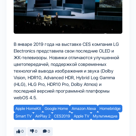
В январе 2019 года на выставке CES компания LG
Electronics представила свои последние OLED и
ЖК-телевизоры. Новинки отличаются улучшенной
цветопередачей, поддержкой современных
технологий вывода изображения и звука (Dolby
Vision, HDR10, Advanced HDR, Hybrid Log Gamma
(HLG), HLG Pro, HDR10 Pro, Dolby Atmos) и
последней версией программной платформы
webOS 4.5.
Apple HomeKit
Google Home
Amazon Alexa
Homebridge
Smart TV
AirPlay 2
CES2019
Apple TV
Мультимедиа
0
0
0