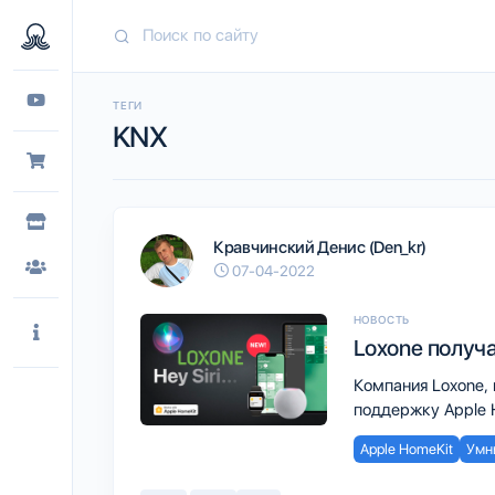
ТЕГИ
KNX
Кравчинский Денис (Den_kr)
07-04-2022
НОВОСТЬ
Loxone получ
Компания Loxone,
поддержку Apple 
Apple HomeKit
Умн