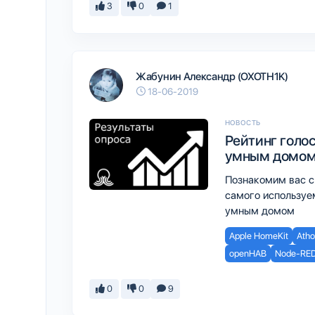
3
0
1
Жабунин Александр (OXOTH1K)
18-06-2019
НОВОСТЬ
Рейтинг голо
умным домом 
Познакомим вас с
самого используе
умным домом
Apple HomeKit
Ath
openHAB
Node-RE
0
0
9