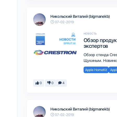
Никольский Виталий (bigmanekb)
07-02-2019
НОВОСТЬ
Обзор продукц
экспертов
Обзор стенда Cre
Щукиным. Новинки
Apple HomeKit
Appl
0
0
4
Никольский Виталий (bigmanekb)
07-02-2019