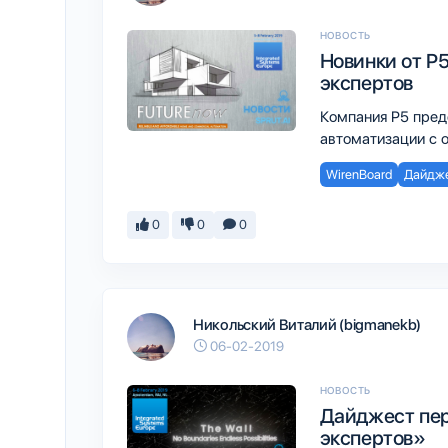
НОВОСТЬ
Новинки от P5
экспертов
Компания P5 пред
автоматизации с 
WirenBoard
Дайдж
0
0
0
Никольский Виталий (bigmanekb)
06-02-2019
НОВОСТЬ
Дайджест пер
экспертов»