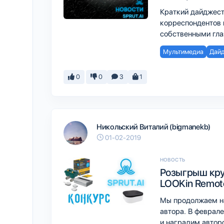
Краткий дайджест
корреспондентов 
собственными гл
Мультимедиа
Дай
0
0
3
1
Никольский Виталий (bigmanekb)
01-02-2019
НОВОСТЬ
Розыгрыш кру
LOOKin Remote
Мы продолжаем на
автора. В феврал
и наградим автор