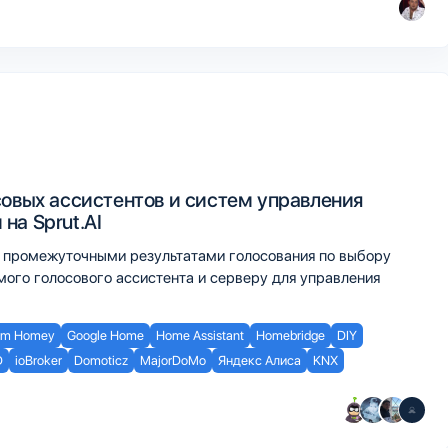
совых ассистентов и систем управления
на Sprut.AI
 промежуточными результатами голосования по выбору
мого голосового ассистента и серверу для управления
om Homey
Google Home
Home Assistant
Homebridge
DIY
D
ioBroker
Domoticz
MajorDoMo
Яндекс Алиса
KNX