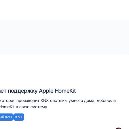
ает поддержку Apple HomeKit
 которая производит KNX системы умного дома, добавила
HomeKit в свою систему
ый дом
KNX