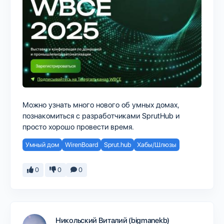
Можно узнать много нового об умных домах,
познакомиться с разработчиками SprutHub и
просто хорошо провести время.
Умный дом
WirenBoard
Sprut.hub
Хабы/Шлюзы
0
0
0
Никольский Виталий (bigmanekb)