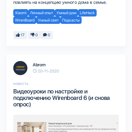
повлиять на концепцию умного дома в семье.
Xiaomi
Личный опыт
Умный дом
LifeHack
WirenBoard
Умный свет
Подкасты
17
0
0
Abrom
20-11-2020
НОВОСТЬ
Видеоуроки по настройке и
подключению Wirenboard 6 (и снова
опрос)