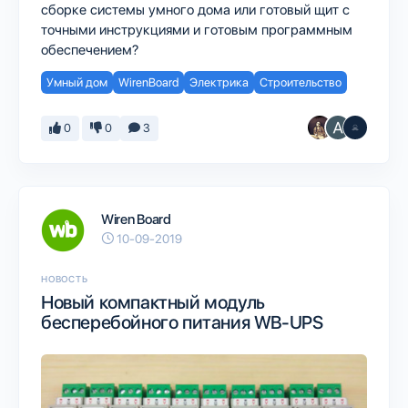
сборке системы умного дома или готовый щит с
точными инструкциями и готовым программным
обеспечением?
Умный дом
WirenBoard
Электрика
Строительство
0
0
3
Wiren Board
10-09-2019
НОВОСТЬ
Новый компактный модуль
бесперебойного питания WB-UPS