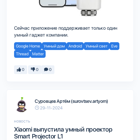
Сейчас приложение поддерживает только один
умный гаджет компании.
Google Home
Умный дом
Android
Умный свет
Eve
Thread
Matter
0
0
0
Суровцев Артём (surovtsev.artyom)
29-11-2024
НОВОСТЬ
Xiaomi выпустила умный проектор
Smart Projector L1