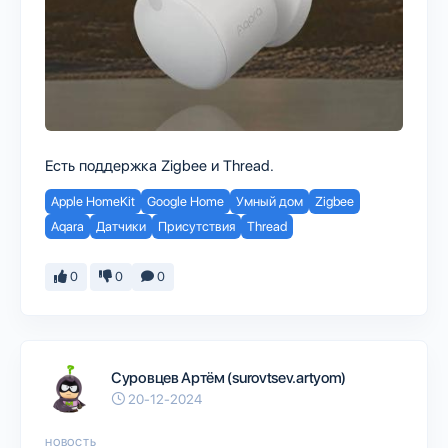
Есть поддержка Zigbee и Thread.
Apple HomeKit
Google Home
Умный дом
Zigbee
Aqara
Датчики
Присутствия
Thread
0
0
0
Суровцев Артём (surovtsev.artyom)
20-12-2024
НОВОСТЬ