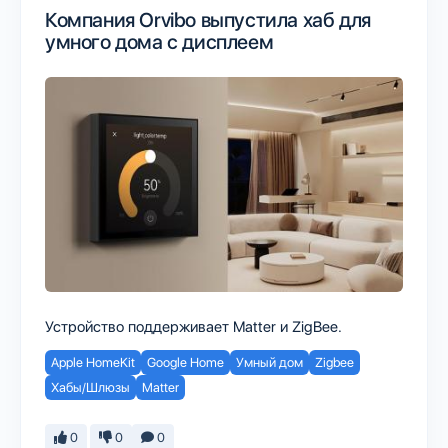
Компания Orvibo выпустила хаб для
умного дома с дисплеем
Устройство поддерживает Matter и ZigBee.
Apple HomeKit
Google Home
Умный дом
Zigbee
Хабы/Шлюзы
Matter
0
0
0