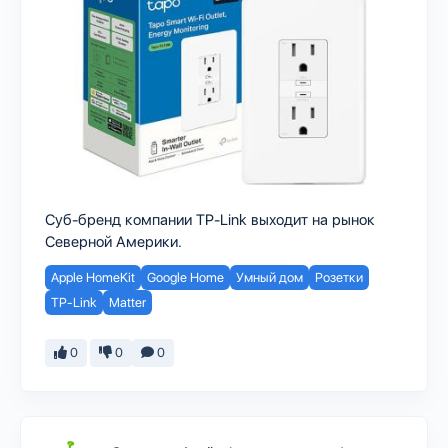
Суб-бренд компании TP-Link выходит на рынок
Северной Америки.
Apple HomeKit
Google Home
Умный дом
Розетки
TP-Link
Matter
0
0
0