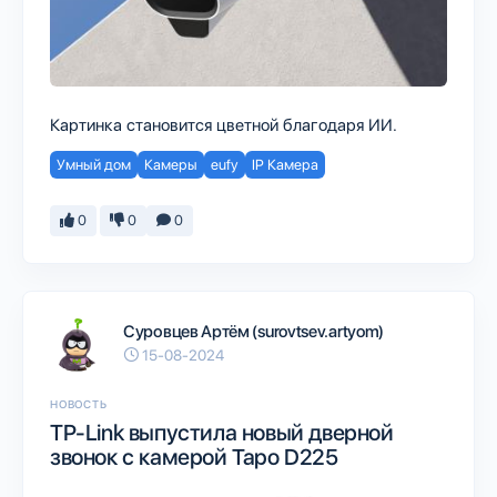
Картинка становится цветной благодаря ИИ.
Умный дом
Камеры
eufy
IP Камера
0
0
0
Суровцев Артём (surovtsev.artyom)
15-08-2024
НОВОСТЬ
TP-Link выпустила новый дверной
звонок с камерой Tapo D225