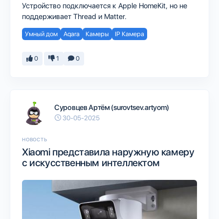
Устройство подключается к Apple HomeKit, но не
поддерживает Thread и Matter.
Умный дом
Aqara
Камеры
IP Камера
0
1
0
Суровцев Артём (surovtsev.artyom)
30-05-2025
НОВОСТЬ
Xiaomi представила наружную камеру
с искусственным интеллектом