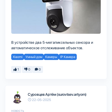
В устройстве два 5-мегапиксельных сенсора и
автоматическое отслеживание объектов.
Xiaomi
Умный дом
Камеры
IP Камера
1
0
0
Суровцев Артём (surovtsev.artyom)
22-05-2025
НОВОСТЬ