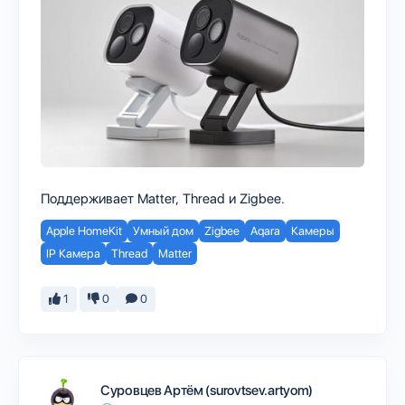
Поддерживает Matter, Thread и Zigbee.
Apple HomeKit
Умный дом
Zigbee
Aqara
Камеры
IP Камера
Thread
Matter
1
0
0
Суровцев Артём (surovtsev.artyom)