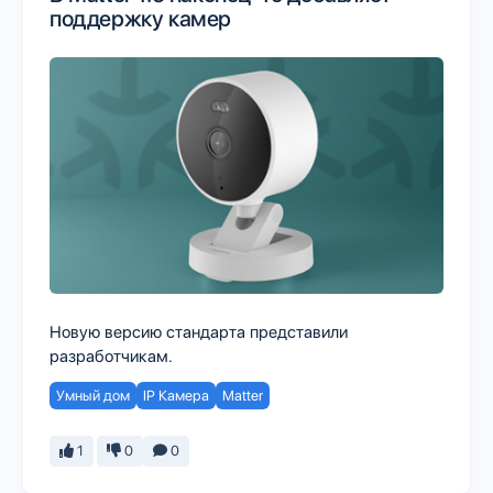
поддержку камер
Новую версию стандарта представили
разработчикам.
Умный дом
IP Камера
Matter
1
0
0