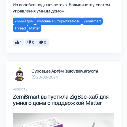
Из коробки подключается к большинству систем
управления умным домом.
Умный дом
Рулонные шторы/жалюзи
Zemismart
Thread
Matter
1
0
0
Суровцев Артём (surovtsev.artyom)
28-08-2024
НОВОСТЬ
ZemiSmart выпустила ZigBee-хаб для
умного дома с поддержкой Matter