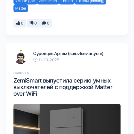
Умный дом
Zemismart
Thread
Шторы (binding)
Matter
0
0
0
Суровцев Артём (surovtsev.artyom)
11-10-2025
НОВОСТЬ
ZemiSmart выпустила серию умных
выключателей с поддержкой Matter
over WiFi