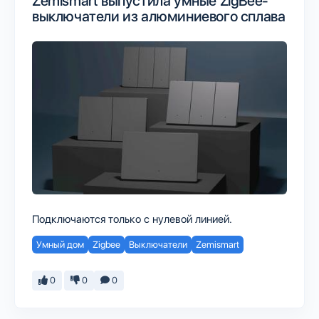
Zemismart выпустила умные ZigBee-
выключатели из алюминиевого сплава
Подключаются только с нулевой линией.
Умный дом
Zigbee
Выключатели
Zemismart
0
0
0