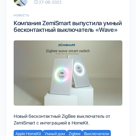
27-06-2022
НОВОСТЬ
Компания ZemiSmart выпустила умный
бесконтактный выключатель «Wave»
Новый бесконтактный ZigBee выключатель от
ZemiSmart с интеграцией в HomeKit.
Apple HomeKit
Умный дом
Zigbee
Выключатели