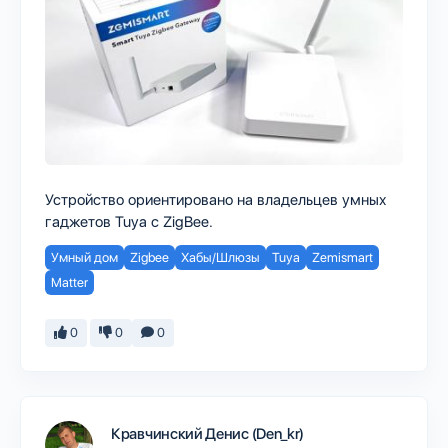
Устройство ориентировано на владельцев умных
гаджетов Tuya с ZigBee.
Умный дом
Zigbee
Хабы/Шлюзы
Tuya
Zemismart
Matter
0
0
0
Кравчинский Денис (Den_kr)