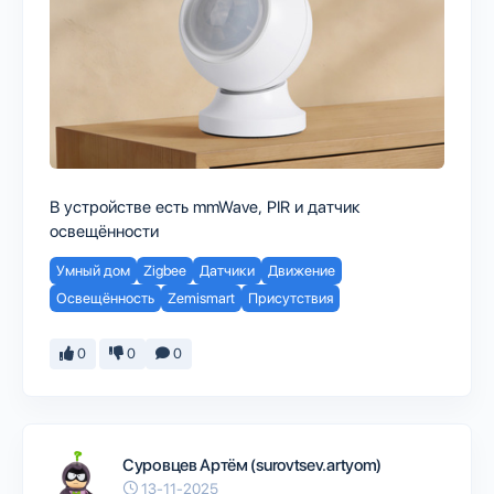
В устройстве есть mmWave, PIR и датчик
освещённости
Умный дом
Zigbee
Датчики
Движение
Освещённость
Zemismart
Присутствия
0
0
0
Суровцев Артём (surovtsev.artyom)
13-11-2025