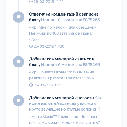
26-03-2019 11:52
Ответил на комментарий к записи в
блогу
Нативный Homekit на ESP8266
«<p>Мне по мелочи, для освещения..
Нагрузки по 100 ватт макс на канал.
</p>»
25-03-2019 14:36
Добавил комментарий к записи в
блогу
Нативный Homekit на ESP8266
«<p>Привет! Огонь!<br />Как такие
релюшки в работе? Греются?</p>»
25-03-2019 07:35
Добавил комментарий к новости
Как
использовать Alexa если у вас есть
круто звучащие но глупые колонки ?
«Apple Music?? Прикольно. Интересно,
на старых можно колонках запустить?