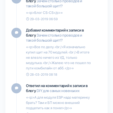
блогу
Зачем столько проводов и
такой большой щит!?
«<p>Блог CS-CS</p>»
29-03-2019 06:59
Добавил комментарий к записи в
блогу
Зачем столько проводов и
такой большой щит!?
«<p>Все по делу.<br />Я изначально
купил щит на 70 модулей.<br />В итоге
не влезло ничего из УД, только
модулька.<br />Жалею что не пошел по
пути комбилайн от абб.</p>»
28-03-2019 08:18
Ответил на комментарий к записи в
блогу
DIY для самых новеньких
«<p>А для модуля ESP надо материнку
брать? Там и БП можно внешний
подцепить как я понял</p>»