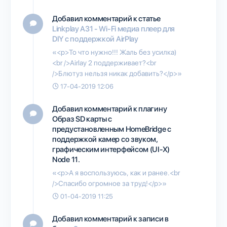
Добавил комментарий к статье
Linkplay A31 - Wi-Fi медиа плеер для
DIY с поддержкой AirPlay
«<p>То что нужно!!! Жаль без усилка)
<br />Airlay 2 поддерживает?<br
/>Блютуз нельзя никак добавить?</p>»
17-04-2019 12:06
Добавил комментарий к плагину
Образ SD карты с
предустановленным HomeBridge с
поддержкой камер со звуком,
графическим интерфейсом (UI-X)
Node 11.
«<p>А я воспользуюсь, как и ранее.<br
/>Спасибо огромное за труд!</p>»
01-04-2019 11:25
Добавил комментарий к записи в