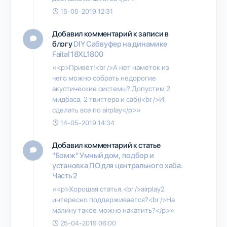
15-05-2019 12:31
Добавил комментарий к записи в
блогу
DIY Сабвуфер на динамике
Faital 18XL1800
«<p>Привет!<br />А нет наметок из
чего можно собрать недорогие
акустические системы? Допустим 2
мидбаса, 2 твиттера и саб))<br />И
сделать все по airplay</p>»
14-05-2019 14:34
Добавил комментарий к статье
"Бомж" Умный дом, подбор и
установка ПО для центрального хаба.
Часть 2
«<p>Хорошая статья.<br />airplay2
интересно поддерживается?<br />На
малину такое можно накатить?</p>»
25-04-2019 06:00