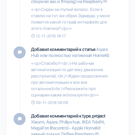
сборкой aac и ffmpeg) на Raspberry Pi
«<p>Сорри за глупый вопрос. Если я
ставлю на тот же образ Эдварда, у меня
появится какой то граф интерфейс для
этого плагина?</p>»
12-11-2018 18:17
Добавил комментарий к статье
Aqara
Hub или полностью нативный HomeKit
«<p>Спасибо!!!<br />Не рабочая
автоматизация по датчику движения
расстроила((.<br />Ждем продолжения
про автоматизации и все все
остальное))<br />Расскажите про
сценарии какие используете</p>»
09-11-2018 06:09
Добавил комментарий к type.project
Xiaomi, Aqara, Philips hue, IKEA Trådfri,
MegaFon lifecontrol - Apple HomeKit
умный дом на ZigBee Raspberry Pi