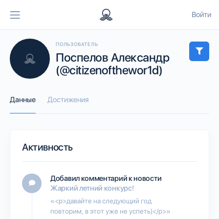
Войти
ПОЛЬЗОВАТЕЛЬ
Поспелов Александр
(@citizenofthewor1d)
Данные
Достижения
Активность
Добавил комментарий к новости
Жаркий летний конкурс!
«<p>давайте на следующий год
повторим, в этот уже не успеть)</p>»