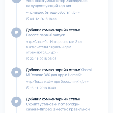
Установка умных штор Xiaomi/Aqara
на существующий карниз
«<p>видео бы еще работы)</p>»
04-12-2018 18:44
Добавил комментарий к статье
Deconz: первый запуск
«<p>Спасибо! Интересно как 2 кл
выключатели с нулем Aqara
отражаются...</p>»
22-11-2018 06:08
Добавил комментарий к статье
Xiaomi
Mi Remote 360 для Apple HomeKit
«<p>Тогда ждём про броадлинк)</p>»
16-11-2018 10:49
Добавил комментарий к статье
Скрипт установки homebridge-
camera-ffmpeg (вместе с правильной