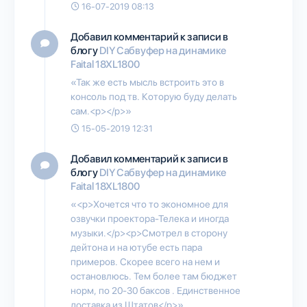
16-07-2019 08:13
Добавил комментарий к записи в
блогу
DIY Сабвуфер на динамике
Faital 18XL1800
«Так же есть мысль встроить это в
консоль под тв. Которую буду делать
сам.<p></p>»
15-05-2019 12:31
Добавил комментарий к записи в
блогу
DIY Сабвуфер на динамике
Faital 18XL1800
«<p>Хочется что то экономное для
озвучки проектора-Телека и иногда
музыки.</p><p>Смотрел в сторону
дейтона и на ютубе есть пара
примеров. Скорее всего на нем и
остановлюсь. Тем более там бюджет
норм, по 20-30 баксов . Единственное
доставка из Штатов</p>»