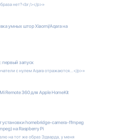
браза нет?<br /></p>»
вка умных штор Xiaomi/Aqara на
: первый запуск
чатели с нулем Aqara отражаются...</p>»
 Mi Remote 360 для Apple HomeKit
 установки homebridge-camera-ffmpeg
mpeg) на Raspberry Pi
влю на тот же образ Эдварда, у меня