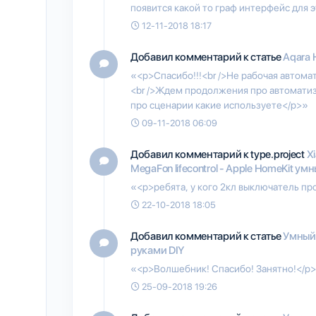
появится какой то граф интерфейс для 
12-11-2018 18:17
Добавил комментарий к статье
Aqara 
«<p>Спасибо!!!<br />Не рабочая автома
<br />Ждем продолжения про автоматиза
про сценарии какие используете</p>»
09-11-2018 06:09
Добавил комментарий к type.project
Xi
MegaFon lifecontrol - Apple HomeKit умн
«<p>ребята, у кого 2кл выключатель пр
22-10-2018 18:05
Добавил комментарий к статье
Умный 
руками DIY
«<p>Волшебник! Спасибо! Занятно!</p
25-09-2018 19:26