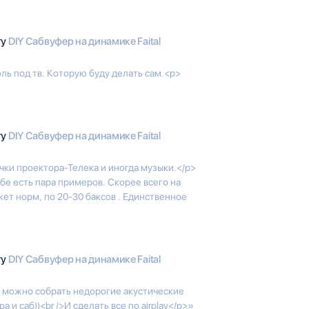
гу
DIY Сабвуфер на динамике Faital
оль под тв. Которую буду делать сам.<p>
гу
DIY Сабвуфер на динамике Faital
чки проектора-Телека и иногда музыки.</p>
бе есть пара примеров. Скорее всего на
ет норм, по 20-30 баксов . Единственное
гу
DIY Сабвуфер на динамике Faital
о можно собрать недорогие акустические
 и саб))<br />И сделать все по airplay</p>»