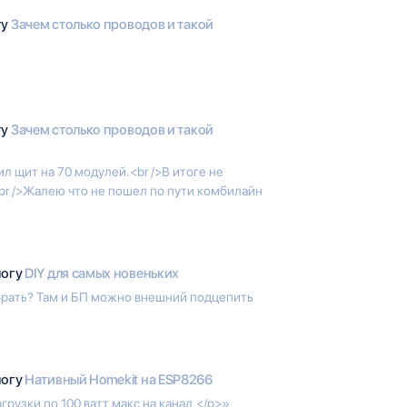
гу
Зачем столько проводов и такой
гу
Зачем столько проводов и такой
ил щит на 70 модулей.<br />В итоге не
<br />Жалею что не пошел по пути комбилайн
логу
DIY для самых новеньких
брать? Там и БП можно внешний подцепить
логу
Нативный Homekit на ESP8266
рузки по 100 ватт макс на канал.</p>»