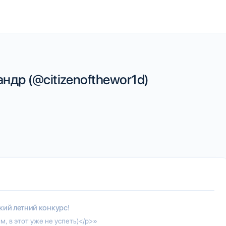
ндр (@citizenofthewor1d)
ий летний конкурс!
, в этот уже не успеть)</p>»