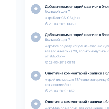
Добавил комментарий к записи в бло
большой щит!?
«<p>Блог CS-CS</p>»
29-03-2019 06:59
Добавил комментарий к записи в бло
большой щит!?
«<p>Все по делу.<br />Я изначально куп
влезло ничего из УД, только модулька.
от абб.</p>»
28-03-2019 08:18
Ответил на комментарий к записи в б
«<p>А для модуля ESP надо материнку 
как я понял</p>»
26-03-2019 11:52
Ответил на комментарий к записи в б
«<p>Мне по мелочи, для освещения.. Наг