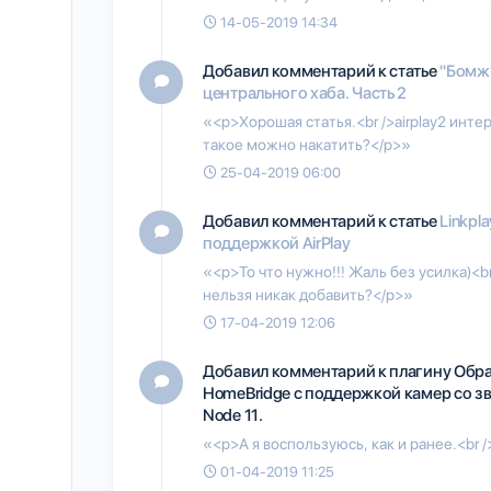
14-05-2019 14:34
Добавил комментарий к статье
"Бомж"
центрального хаба. Часть 2
«<p>Хорошая статья.<br />airplay2 инт
такое можно накатить?</p>»
25-04-2019 06:00
Добавил комментарий к статье
Linkpla
поддержкой AirPlay
«<p>То что нужно!!! Жаль без усилка)<b
нельзя никак добавить?</p>»
17-04-2019 12:06
Добавил комментарий к плагину
Обра
HomeBridge с поддержкой камер со з
Node 11.
«<p>А я воспользуюсь, как и ранее.<br 
01-04-2019 11:25