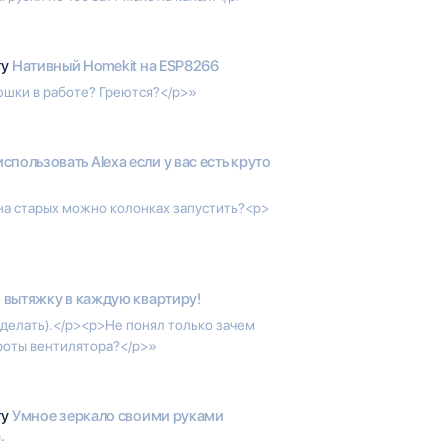
гу
Нативный Homekit на ESP8266
юшки в работе? Греются?</p>»
использовать Alexa если у вас есть круто
на старых можно колонках запустить?<p>
вытяжку в каждую квартиру!
делать).</p><p>Не понял только зачем
роты вентилятора?</p>»
гу
Умное зеркало своими руками
.