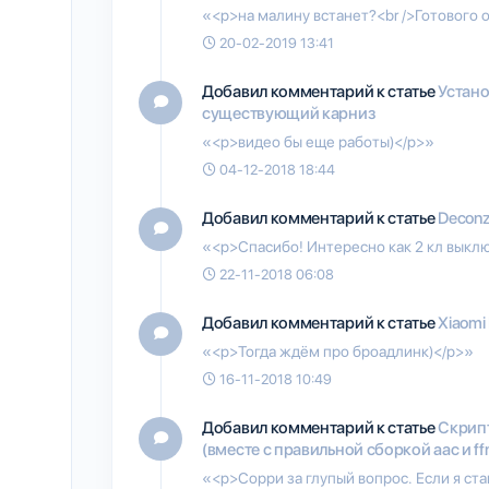
«<p>на малину встанет?<br />Готового о
20-02-2019 13:41
Добавил комментарий к статье
Устано
существующий карниз
«<p>видео бы еще работы)</p>»
04-12-2018 18:44
Добавил комментарий к статье
Deconz
«<p>Спасибо! Интересно как 2 кл выклю
22-11-2018 06:08
Добавил комментарий к статье
Xiaomi
«<p>Тогда ждём про броадлинк)</p>»
16-11-2018 10:49
Добавил комментарий к статье
Скрипт
(вместе с правильной сборкой aac и ff
«<p>Сорри за глупый вопрос. Если я ста