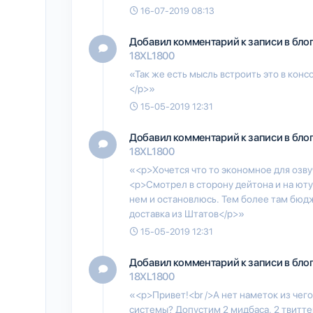
16-07-2019 08:13
Добавил комментарий к записи в бло
18XL1800
«Так же есть мысль встроить это в конс
</p>»
15-05-2019 12:31
Добавил комментарий к записи в бло
18XL1800
«<p>Хочется что то экономное для озву
<p>Смотрел в сторону дейтона и на юту
нем и остановлюсь. Тем более там бюдж
доставка из Штатов</p>»
15-05-2019 12:31
Добавил комментарий к записи в бло
18XL1800
«<p>Привет!<br />А нет наметок из чег
системы? Допустим 2 мидбаса, 2 твиттера