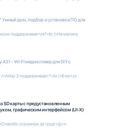
 Умный дом, подбор и установка ПО для
ересно поддерживается?<br />На малину
y A31 - Wi-Fi медиа плеер для DIY с
r />Airlay 2 поддерживает?<br />Блютуз
з SD карты с предустановленным
вуком, графическим интерфейсом (UI-X)
/>Спасибо огромное за труд!</p>»