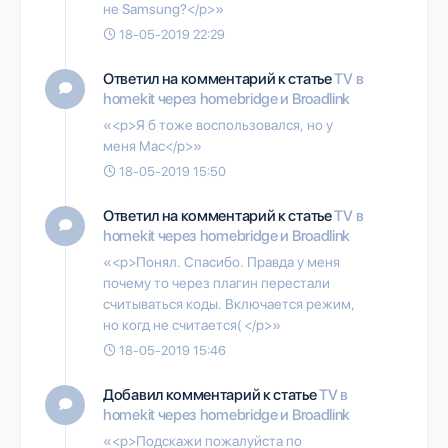
не Samsung?</p>»
18-05-2019 22:29
Ответил на комментарий к статье
TV в
homekit через homebridge и Broadlink
«<p>Я б тоже воспользовался, но у
меня Mac</p>»
18-05-2019 15:50
Ответил на комментарий к статье
TV в
homekit через homebridge и Broadlink
«<p>Понял. Спасибо. Правда у меня
почему то через плагин перестали
считываться коды. Включается режим,
но когд не считается( </p>»
18-05-2019 15:46
Добавил комментарий к статье
TV в
homekit через homebridge и Broadlink
«<p>Подскажи пожалуйста по