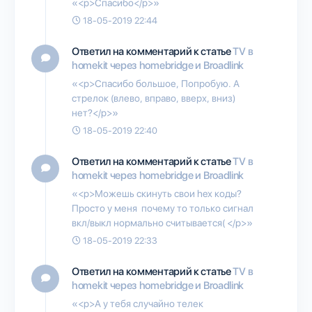
«<p>Спасибо</p>»
18-05-2019 22:44
Ответил на комментарий к статье
TV в
homekit через homebridge и Broadlink
«<p>Спасибо большое, Попробую. А
стрелок (влево, вправо, вверх, вниз)
нет?</p>»
18-05-2019 22:40
Ответил на комментарий к статье
TV в
homekit через homebridge и Broadlink
«<p>Можешь скинуть свои hex коды?
Просто у меня почему то только сигнал
вкл/выкл нормально считывается( </p>»
18-05-2019 22:33
Ответил на комментарий к статье
TV в
homekit через homebridge и Broadlink
«<p>А у тебя случайно телек