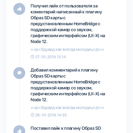
Получил лайк от пользователя
за
коментарий написанный к плагину
Образ SD карты с
предустановленным HomeBridge с
поддержкой камер со звуком,
графическим интерфейсом (UI-X) на
Node 12.
«<p>Эдуард как всегда молодец</p>»
27-10-2019 13:14
Добавил комментарий к плагину
Образ SD карты с
предустановленным HomeBridge с
поддержкой камер со звуком,
графическим интерфейсом (UI-X) на
Node 12.
«<p>Эдуард как всегда молодец</p>»
26-10-2019 14:35
Поставил лайк к плагину
Образ SD