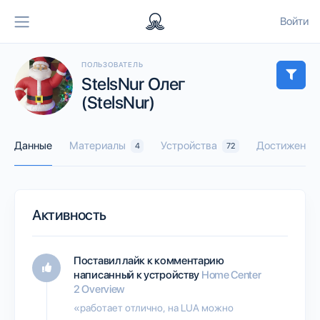
Войти
ПОЛЬЗОВАТЕЛЬ
StelsNur Олег
(StelsNur)
Данные
Материалы
Устройства
Достижения
4
72
Активность
Поставил лайк к комментарию
написанный к устройству
Home Center
2 Overview
«работает отлично, на LUA можно