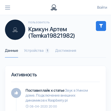
Войти
ПОЛЬЗОВАТЕЛЬ
Крикун Артем
(Temka19821982)
Данные
Устройства
Достижения
1
Активность
Поставил лайк к статье
Звук в Умном
доме. Подключение внешних
динамиков к Raspberry pi
08-04-2020 20:00