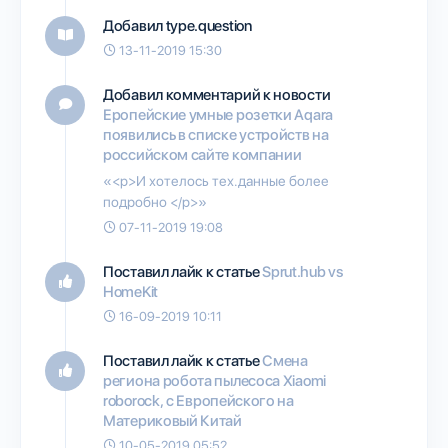
Добавил type.question
13-11-2019 15:30
Добавил комментарий к новости
Еропейские умные розетки Aqara
появились в списке устройств на
российском сайте компании
«<p>И хотелось тех.данные более
подробно </p>»
07-11-2019 19:08
Поставил лайк к статье
Sprut.hub vs
HomeKit
16-09-2019 10:11
Поставил лайк к статье
Смена
региона робота пылесоса Xiaomi
roborock, c Европейского на
Материковый Китай
10-05-2019 05:52