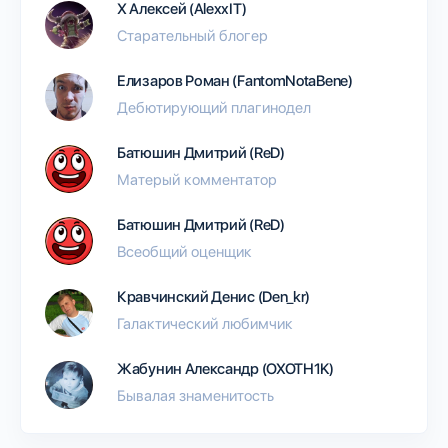
Х Алексей (AlexxIT)
Старательный блогер
Елизаров Роман (FantomNotaBene)
Дебютирующий плагинодел
Батюшин Дмитрий (ReD)
Матерый комментатор
Батюшин Дмитрий (ReD)
Всеобщий оценщик
Кравчинский Денис (Den_kr)
Галактический любимчик
Жабунин Александр (OXOTH1K)
Бывалая знаменитость