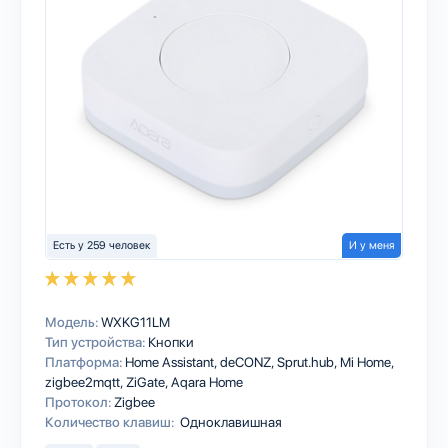
Есть у 259 человек
И у меня
Модель:
WXKG11LM
Тип устройства:
Кнопки
Платформа:
Home Assistant
deCONZ
Sprut.hub
Mi Home
zigbee2mqtt
ZiGate
Aqara Home
Протокол:
Zigbee
Количество клавиш:
Одноклавишная