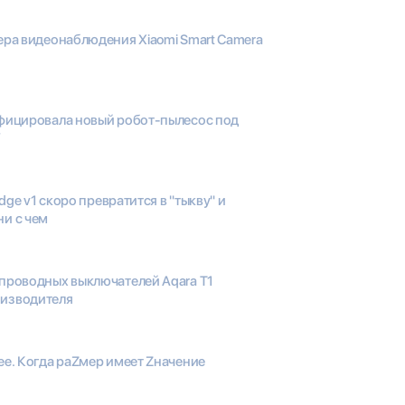
ера видеонаблюдения Xiaomi Smart Camera
ифицировала новый робот-пылесос под
V
ridge v1 скоро превратится в "тыкву" и
ни с чем
 проводных выключателей Aqara T1
оизводителя
ee. Когда раZмер имеет Zначение