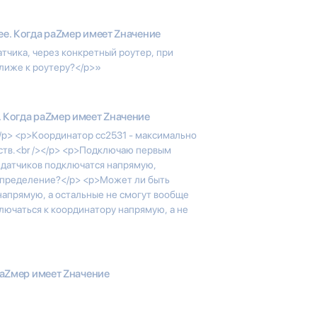
ee. Когда раZмер имеет Zначение
атчика, через конкретный роутер, при
лиже к роутеру?</p>»
. Когда раZмер имеет Zначение
/p> <p>Координатор cc2531 - максимально
ств.<br /></p> <p>Подключаю первым
14 датчиков подключатся напрямую,
аспределение?</p> <p>Может ли быть
 напрямую, а остальные не смогут вообще
лючаться к координатору напрямую, а не
раZмер имеет Zначение