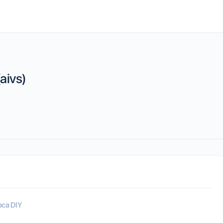
aivs)
са DIY