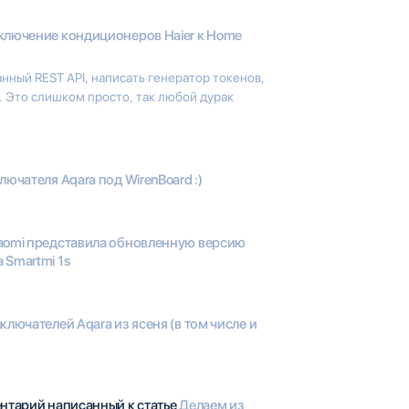
лючение кондиционеров Haier к Home
ный REST API, написать генератор токенов,
. Это слишком просто, так любой дурак
ючателя Aqara под WirenBoard :)
aomi представила обновленную версию
 Smartmi 1s
ключателей Aqara из ясеня (в том числе и
ентарий написанный к статье
Делаем из