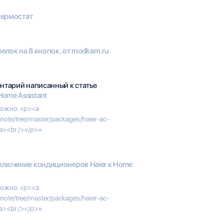
термостат
релок на 8 кнопок, от modkam.ru
нтарий написанный к статье
ome Assistant
можно.<p><a
emote/tree/master/packages/haier-ac-
/a><br /></p>»
лючение кондиционеров Haier к Home
можно.<p><a
emote/tree/master/packages/haier-ac-
/a><br /></p>»