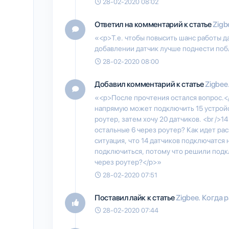
28-02-2020 08:02
Ответил на комментарий к статье
Zigb
«<p>Т.е. чтобы повысить шанс работы д
добавлении датчик лучше поднести поб
28-02-2020 08:00
Добавил комментарий к статье
Zigbee
«<p>После прочтения остался вопрос.<
напрямую может подключить 15 устрой
роутер, затем хочу 20 датчиков. <br />
остальные 6 через роутер? Как идет р
ситуация, что 14 датчиков подключатся
подключиться, потому что решили подк
через роутер?</p>»
28-02-2020 07:51
Поставил лайк к статье
Zigbee. Когда 
28-02-2020 07:44