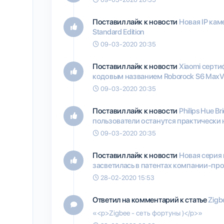
Поставил лайк к новости
Новая IP кам
Standard Edition
09-03-2020 20:35
Поставил лайк к новости
Xiaomi серт
кодовым названием Roborock S6 Max
09-03-2020 20:35
Поставил лайк к новости
Philips Hue B
пользователи останутся практически 
09-03-2020 20:35
Поставил лайк к новости
Новая серия
засветилась в патентах компании-пр
28-02-2020 15:53
Ответил на комментарий к статье
Zigb
«<p>Zigbee - сеть фортуны )</p>»