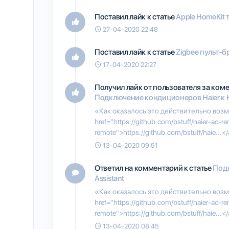
Поставил лайк к статье
Apple HomeKit 
27-04-2020 22:48
Поставил лайк к статье
Zigbee пульт-б
17-04-2020 22:27
Получил лайк от пользователя
за коме
Подключение кондиционеров Haier к H
«Как оказалось это действительно воз
href="https://github.com/bstuff/haier-ac-r
remote">https://github.com/bstuff/haie...<
13-04-2020 09:51
Ответил на комментарий к статье
Подк
Assistant
«Как оказалось это действительно воз
href="https://github.com/bstuff/haier-ac-r
remote">https://github.com/bstuff/haie...<
13-04-2020 08:45