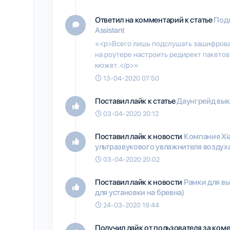
Ответил на комментарий к статье
Подк
Assistant
«<p>Всего лишь подслушать зашифрован
на роутере настроить редирект пакетов
может.</p>»
13-04-2020 07:50
Поставил лайк к статье
Даунгрейд выкл
03-04-2020 20:12
Поставил лайк к новости
Компания Xi
ультразвукового увлажнителя воздуха
03-04-2020 20:02
Поставил лайк к новости
Рамки для вы
для установки на бревна)
24-03-2020 19:44
Получил лайк от пользователя
за ком