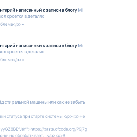
нтарий написанный к записи в блогу
Mi
явол кроется в деталях
облема</p>»
нтарий написанный к записи в блогу
Mi
явол кроется в деталях
облема</p>»
д стиральной машины или как не забыть
вки статуса при старте системы.</p><p>Не
huyyGZ8BEfJeY">https://paste.ofcode.org/P9j7g
конечно обрабатывает...</p><p>В