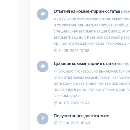
Ответил на комментарий к статье
Безн
«<p>У меня этот выключатель самопрои
и со светодиодным филипсом и вообще 
специальная автоматизация была для от
автоматизацию у Квазиса, который расс
<p>Так что поджимай себе что хочешь, н
11-05-2020 07:56
Добавил комментарий к статье
Безнул
«<p>Самопроизвольно выключаются они 
глюк отдельных экземпляров. На 4pda е
есть где-то есть видео как это исправит
пластинку в реле.</p><p>У меня один та
глюком.</p>»
10-05-2020 23:42
Получил новое достижение
29-04-2020 15:49