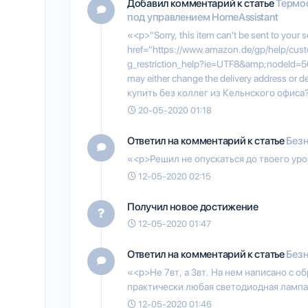
Добавил комментарий к статье
Термос
под управлением HomeAssistant
«<p>"Sorry, this item can't be sent to your 
href="https://www.amazon.de/gp/help/cust
g_restriction_help?ie=UTF8&amp;nodeId=
may either change the delivery address or de
купить без коллег из Кельнского офиса
20-05-2020 01:18
Ответил на комментарий к статье
Безн
«<p>Решил не опускаться до твоего уро
12-05-2020 02:15
Получил новое достижение
12-05-2020 01:47
Ответил на комментарий к статье
Безн
«<p>Не 7вт, а 3вт. На нем написано с о
практически любая светодиодная лампа
12-05-2020 01:46