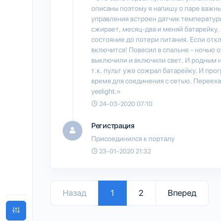
описаны поэтому я напишу о паре важны
управления встроен датчик температуры
сжирает, месяц-два и меняй батарейку,
состояние до потери питания. Если отк
включится! Повесил в спальне - ночью о
выключили и включили свет. И родным н
т.к. пульт уже сожрал батарейку. И про
время для соединения с сетью. Переехал
yeelight.»
24-03-2020 07:10
Регистрация
Присоединился к порталу
23-01-2020 21:32
Назад
1
2
Вперед