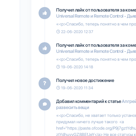
Получил лайк от пользователя
за коме
Universal Remote и Remote Control - Дь
«<p>Спасибо, теперь понятно в чем пр
22-06-2020 12:37
Получил лайк от пользователя
за коме
Universal Remote и Remote Control - Дь
«<p>Спасибо, теперь понятно в чем пр
19-06-2020 14:18
Получил новое достижение
19-06-2020 11:34
Добавил комментарий к статье
Апгрей
развесить вещи
«<p>Спасибо, не хватает только устано
придумал ничего лучше такого <a
href="https://paste.ofcode.org/P9j7gztYd
ztYdhuyyGZ8BEfJeY</a> Не все статусы 