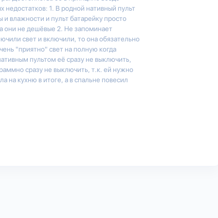
х недостатков: 1. В родной нативный пульт
 и влажности и пульт батарейку просто
 а они не дешёвые 2. Не запоминает
лючили свет и включили, то она обязательно
чень "приятно" свет на полную когда
ативным пультом её сразу не выключить,
граммно сразу не выключить, т.к. ей нужно
а на кухню в итоге, а в спальне повесил