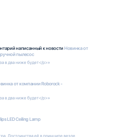
ентарий написанный к новости
Новинка от
 ручной пылесос
за в два ниже будет</p>»
винка от компании Roborock -
за в два ниже будет</p>»
lips LED Ceiling Lamp
ра. Достоинства её в принципе везде