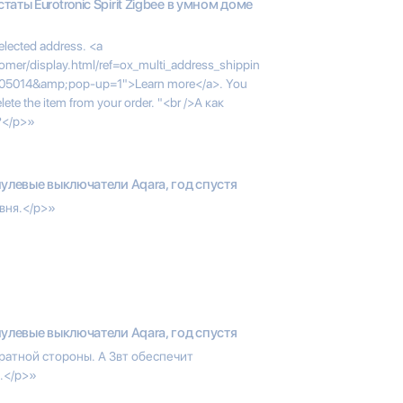
таты Eurotronic Spirit Zigbee в умном доме
selected address. <a
omer/display.html/ref=ox_multi_address_shippin
505014&amp;pop-up=1">Learn more</a>. You
lete the item from your order. "<br />А как
?</p>»
улевые выключатели Aqara, год спустя
вня.</p>»
улевые выключатели Aqara, год спустя
братной стороны. А 3вт обеспечит
.</p>»