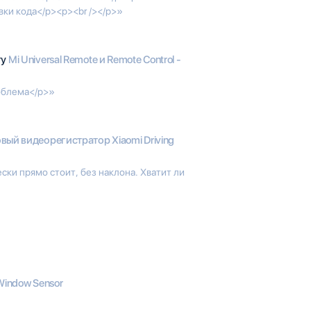
ки кода</p><p><br /></p>»
гу
Mi Universal Remote и Remote Control -
облема</p>»
вый видеорегистратор Xiaomi Driving
ски прямо стоит, без наклона. Хватит ли
Window Sensor