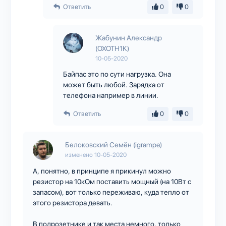
Ответить
0
0
Жабунин Александр
(OXOTH1K)
10-05-2020
Байпас это по сути нагрузка. Она
может быть любой. Зарядка от
телефона например в линии.
Ответить
0
0
Белоковский Семён (igrampe)
изменено
10-05-2020
А, понятно, в принципе я прикинул можно
резистор на 10кОм поставить мощный (на 10Вт с
запасом), вот только переживаю, куда тепло от
этого резистора девать.
В подрозетнике и так места немного, только