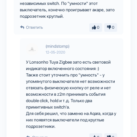
независимых switch. По "умности" этот
выключатель, конечно проигрывает акаре, зато
подрозетник круглый.
Ответить
0
0
(mindstomp)
12-05-2020
У Lonsonho Tuya Zigbee зато есть световой
индикатор включенного состояния :)
Также стоит уточнить про "умность" - у
упомянутого выключателя нет возможности
отвязать физическую кнопку от реле и нет
возможности в z2m принимать события
double click, hold и т.д. Только два
примитивных switch'а.
Для себя решил, что заменю на Aqara, когда у
них появятся выключатели под круглые
подрозетники.