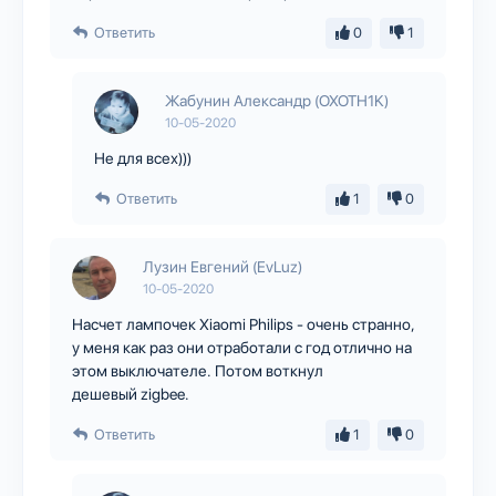
Ответить
0
1
Жабунин Александр (OXOTH1K)
10-05-2020
Не для всех)))
Ответить
1
0
Лузин Евгений (EvLuz)
10-05-2020
Насчет лампочек Xiaomi Philips - очень странно,
у меня как раз они отработали с год отлично на
этом выключателе. Потом воткнул
дешевый zigbee.
Ответить
1
0