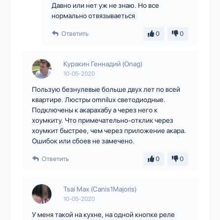
Давно или нет уж не знаю. Но все
нормально отвязываеться
Ответить
0
0
Куракин Геннадий (Onag)
10-05-2020
Пользую безнулевые больше двух лет по всей
квартире. Люстры omnilux светодиодные.
Подключены к акарахабу а через него к
хоумкиту. Что примечательно-отклик через
хоумкит быстрее, чем через приложение акара.
Ошибок или сбоев не замечено.
Ответить
0
0
Tsai Max (Canis1Majoris)
10-05-2020
У меня такой на кухне, на одной кнопке реле