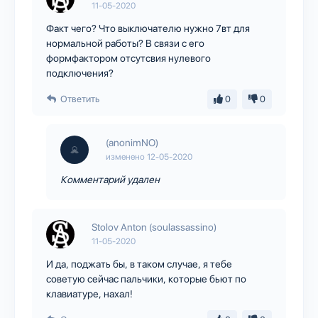
11-05-2020
Факт чего? Что выключателю нужно 7вт для
нормальной работы? В связи с его
формфактором отсутсвия нулевого
подключения?
Ответить
0
0
(anonimNO)
изменено
12-05-2020
Комментарий удален
Stolov Anton (soulassassino)
11-05-2020
И да, поджать бы, в таком случае, я тебе
советую сейчас пальчики, которые бьют по
клавиатуре, нахал!