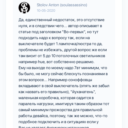
Stolov Anton (soulassassino)
10-05-2020
Да, единственный недостаток, это отсутствие
нуля, и в следствии чего... автор описывает в
статье под заголовком "Во-первых", но тут
подходить надо к вопросу так, если на
выключателе будет 1 лампочка/люстра то да,
проблемы не избежать, другой вопрос же если
там висит от 5 до 10 потолочных светильников
например hue, вот собственно решаемо.
Ему на выходе по моему надо 7вт минимум, что
бы было, не могу сейчас блеснуть познаниями в
этом вопросе... Например соноффовцы
вкладывают в свой выключатель (опять же забыл
как назвать его правильно), "йуханатень",
маленькая коробочка, которая садится в
паралель нагрузки, имитируя таким образом тот
самый минимум прожорства для правильной
работы девайса, поэтому, так же можно, что-то
подобное подключить и в ситуациях если у
Вас не хватает физически источников