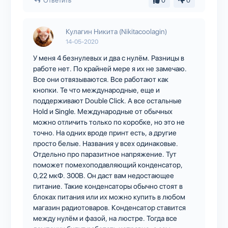
Ответить
0
0
Кулагин Никита (Nikitacoolagin)
14-05-2020
У меня 4 безнулевых и два с нулём. Разницы в
работе нет. По крайней мере я их не замечаю.
Все они отвязываются. Все работают как
кнопки. Те что международные, еще и
поддерживают Double Click. А все остальные
Hold и Single. Международные от обычных
можно отличить только по коробке, но это не
точно. На одних вроде принт есть, а другие
просто белые. Названия у всех одинаковые.
Отдельно про паразитное напряжение. Тут
поможет помехоподавляющий конденсатор,
0,22 мкФ. 300В. Он даст вам недостающее
питание. Такие конденсаторы обычно стоят в
блоках питания или их можно купить в любом
магазин радиотоваров. Конденсатор ставится
между нулём и фазой, на люстре. Тогда все