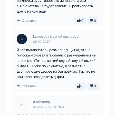
лампочки будут работать исправно, а сам
выключатель не будет глючить и реагировать
долго на команды.
Ответить
0
0
Целоусов Сергей (celousov)
25-07-2020
Я все выключатели размесил у щитка, стена
гипсокартоновая и проблем с размещением не
возникло. (Так. на всякий случай, случай всякий
бывает). А уже по комнатам, я разместил
дублирующие zegbee на батарейках. Так что не
пришлось квадратить дырки.
Ответить
0
0
(Mobiman)
изменено
15-03-2021