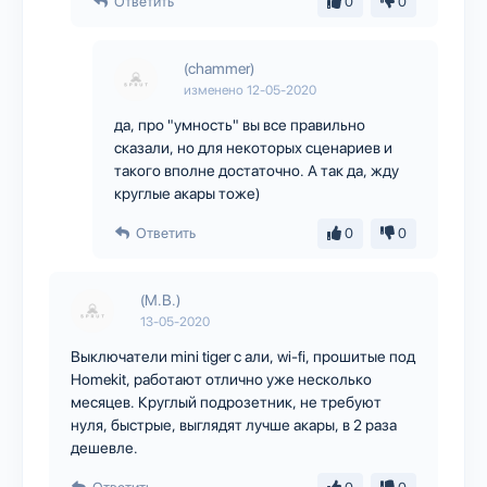
Ответить
0
0
(chammer)
изменено
12-05-2020
да, про "умность" вы все правильно
сказали, но для некоторых сценариев и
такого вполне достаточно. А так да, жду
круглые акары тоже)
Ответить
0
0
(M.B.)
13-05-2020
Выключатели mini tiger с али, wi-fi, прошитые под
Homekit, работают отлично уже несколько
месяцев. Круглый подрозетник, не требуют
нуля, быстрые, выглядят лучше акары, в 2 раза
дешевле.