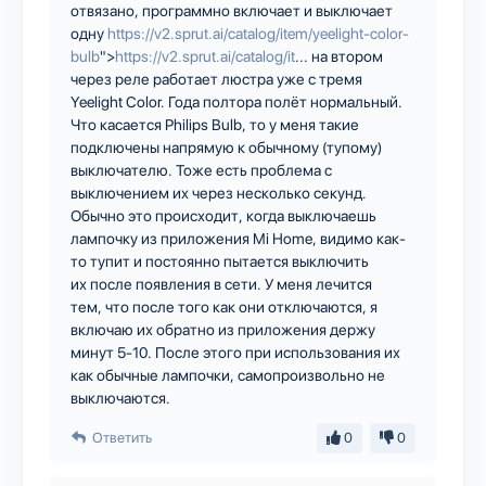
отвязано, программно включает и выключает
одну
https://v2.sprut.ai/catalog/item/yeelight-color-
bulb
">
https://v2.sprut.ai/catalog/it
... на втором
через реле работает люстра уже с тремя
Yeelight Color. Года полтора полёт нормальный.
Что касается Philips Bulb, то у меня такие
подключены напрямую к обычному (тупому)
выключателю. Тоже есть проблема с
выключением их через несколько секунд.
Обычно это происходит, когда выключаешь
лампочку из приложения Mi Home, видимо как-
то тупит и постоянно пытается выключить
их после появления в сети. У меня лечится
тем, что после того как они отключаются, я
включаю их обратно из приложения держу
минут 5-10. После этого при использования их
как обычные лампочки, самопроизвольно не
выключаются.
Ответить
0
0