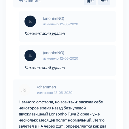
Ответить
0
0
(anonimNO)
изменено
12-05-2020
Комментарий удален
(anonimNO)
изменено
12-05-2020
Комментарий удален
(chammer)
изменено
12-05-2020
Немного оффтопа, но все-таки: заказал себе
некоторое время назад безнулевой
двухклавишный Lonsonho Tuya Zigbee - уже
несколько месяцев полет нормальный. Легко
залетел в HA через z2m, определяется как два