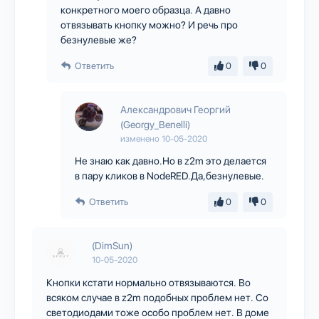
конкретного моего образца. А давно
отвязывать кнопку можно? И речь про
безнулевые же?
Ответить
0
0
Александрович Георгий
(Georgy_Benelli)
изменено
10-05-2020
Не знаю как давно.Но в z2m это делается
в пару кликов в NodeRED.Да,безнулевые.
Ответить
0
0
(DimSun)
10-05-2020
Кнопки кстати нормально отвязываются. Во
всяком случае в z2m подобных проблем нет. Со
светодиодами тоже особо проблем нет. В доме