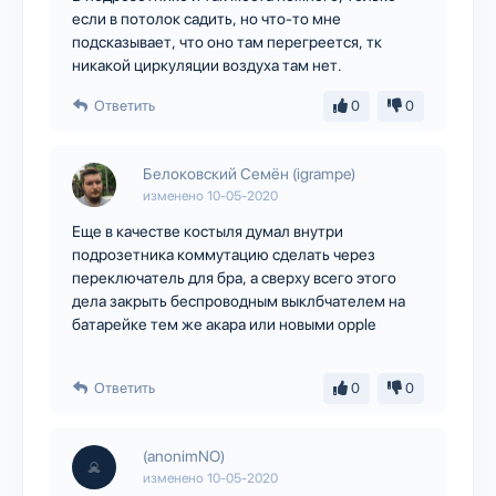
если в потолок садить, но что-то мне
подсказывает, что оно там перегреется, тк
никакой циркуляции воздуха там нет.
Ответить
0
0
Белоковский Семён (igrampe)
изменено
10-05-2020
Еще в качестве костыля думал внутри
подрозетника коммутацию сделать через
переключатель для бра, а сверху всего этого
дела закрыть беспроводным выклбчателем на
батарейке тем же акара или новыми opple
Ответить
0
0
(anonimNO)
изменено
10-05-2020