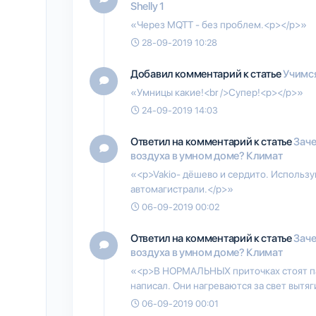
Shelly 1
«Через MQTT - без проблем.<p></p>»
28-09-2019 10:28
Добавил комментарий к статье
Учимся
«Умницы какие!<br />Супер!<p></p>»
24-09-2019 14:03
Ответил на комментарий к статье
Заче
воздуха в умном доме? Климат
«<p>Vakio- дёшево и сердито. Использу
автомагистрали.</p>»
06-09-2019 00:02
Ответил на комментарий к статье
Заче
воздуха в умном доме? Климат
«<p>В НОРМАЛЬНЫХ приточках стоят па
написал. Они нагреваются за свет вытя
06-09-2019 00:01