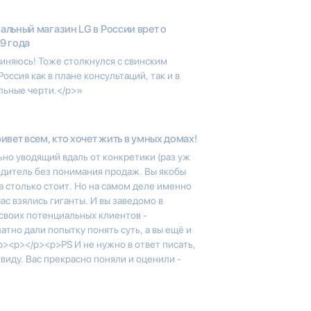
льный магазин LG в России врет о
19 года
иняюсь! Тоже столкнулся с свинским
ссия как в плане консультаций, так и в
льные черти.</p>»
ивет всем, кто хочет жить в умных домах!
но уводящий вдаль от конкретики (раз уж
одитель без понимания продаж. Вы якобы
а столько стоит. Но на самом деле именно
ас взялись гиганты. И вы заведомо в
своих потенциальных клиентов -
тно дали попытку понять суть, а вы ещё и
p><p></p><p>PS И не нужно в ответ писать,
в виду. Вас прекрасно поняли и оценили -