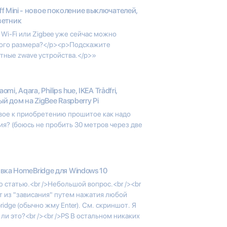
ff Mini - новое поколение выключателей,
зетник
Wi-Fi или Zigbee уже сейчас можно
чного размера?</p><p>Подскажите
тные zwave устройства.</p>»
aomi, Aqara, Philips hue, IKEA Trådfri,
ый дом на ZigBee Raspberry Pi
товое к приобретению прошитое как надо
я? (боюсь не пробить 30 метров через две
вка HomeBridge для Windows 10
 статью.<br />Небольшой вопрос.<br /><br
т из "зависания" путем нажатия любой
idge (обычно жму Enter). См. скриншот. Я
 ли это?<br /><br />PS В остальном никаких