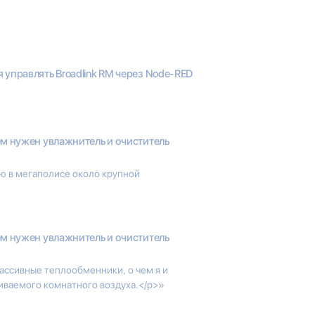
 управлять Broadlink RM через Node-RED
м нужен увлажнитель и очиститель
ю в мегаполисе около крупной
м нужен увлажнитель и очиститель
ссивные теплообменники, о чем я и
гиваемого комнатного воздуха.</p>»