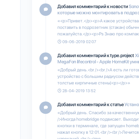
Добавил комментарий к новости
Sono
которые можно монтировать в подро
«<p>Привет.</p><p>А какое устройства 
поставить в подрозетник (стакан) обы
пожалуйста.</p><p>Ps Знаю про компак
09-06-2019 02:07
Добавил комментарий к type.project
Xi
MegaFon lifecontrol - Apple HomeKit умн
«Добрый день.<br /><br />А есть ли го
устройство с большим радиусом действи
толстые кирпичные стены)<p></p>»
28-04-2019 13:52
Добавил комментарий к статье
Устано
«Добрый день. Спасибо за качественную
/>Иногда homebridge подвисает. Выходи
кнопки в терминале, где запущен homebr
нажал кнопку в 12:01.<br /><br />Лечится
нареканий.<br /><img