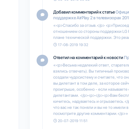
Добавил комментарий к статье
Официа
поддержке AirPlay 2 в телевизорах 20
«<p>Спасибо за отзыв.</p> <p>Присоед
отношением со стороны поддержки LG Ро
плане технической поддержки. Это реа
17-08-2019 19:32
Ответил на комментарий к новости
Пр
«<p>Весьма недалекий ответ, старатель
взялись отвечать). Вы типичный произв
создали чудосистему и считаете, что он
вы дилетант в том деле, за которое сейч
проигрыше, особенно - если называете 
дилетантами. </p><p></p><p>Вам беспла
кичитесь, надуваетесь и огрызаетесь.</
что вас не так поняли и вы не то имели 
посмотрите другие комментарии.</p>»
20-07-2019 11:51