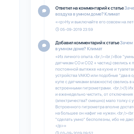
Ответил на комментарий к статье
Заче
воздуха в умном доме? Климат
«<p>Ну и выключайте его совсем на лет
05-09-2019 23:59
Добавил комментарий к статье
Зачем 
в умном доме? Климат
«Из личного опыта.<br /><br />Все "умн
датчикам CO и CO2 + частиц) свелись к
постоянной вытяжке на кухне и туалета
устройства VAKIO или подобные "два в о
купе с датчиками влажности) свелись в
встроенными гигрометрами. <br />(1) И
и еженедельно чистить, от отключения 
(электричества? смешно) мало толку с 
Встроенного гигрометра вполне достато
на большее он нафиг не нужен.<br /><br
"сделать умно" бесполезны, ибо не да
</p>»
03-09-2019 09:52