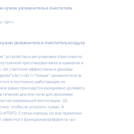
м нужен увлажнитель и очиститель
о.</p>»
нужен увлажнитель и очиститель воздуха
ые" устройства и регулировки (приточка по
 постоянной приточке/вытяжке в комнатах и
х.<br />(вполне эффективны и дешевы
дном")<br /><br />"Умные" увлажнители (в
 итоге в постоянно работающие со
х все равно приходится ежедневно доливать
в течении дня или ночи для экономии
учетом нормальной вентиляции. (2)
чно, чтобы не устроить туман. А
 />ИТОГО. Статья хороша, но все примочки
ют заметного функционала/эффекта.<p>