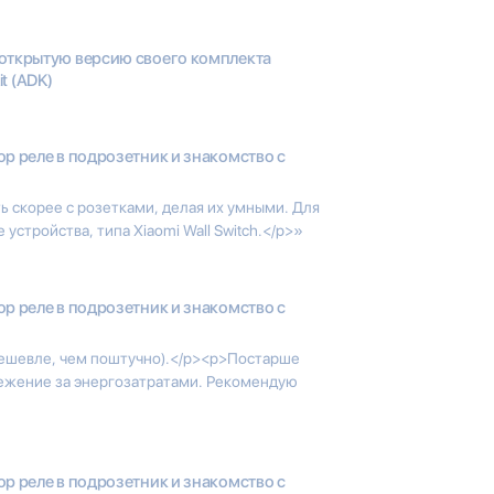
 открытую версию своего комплекта
t (ADK)
р реле в подрозетник и знакомство с
 скорее с розетками, делая их умными. Для
устройства, типа Xiaomi Wall Switch.</p>»
р реле в подрозетник и знакомство с
дешевле, чем поштучно).</p><p>Постарше
лежение за энергозатратами. Рекомендую
р реле в подрозетник и знакомство с