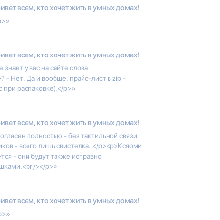
ивет всем, кто хочет жить в умных домах!
p>»
ивет всем, кто хочет жить в умных домах!
е знает у вас на сайте слова
 - Нет. Да и вообще: прайс-лист в zip -
с при распаковке).</p>»
ивет всем, кто хочет жить в умных домах!
огласен полностью - без тактильной связи
иков - всего лишь свистелка. </p><p>Ксяоми
тся - они будут также исправно
шками.<br /></p>»
ивет всем, кто хочет жить в умных домах!
p>»