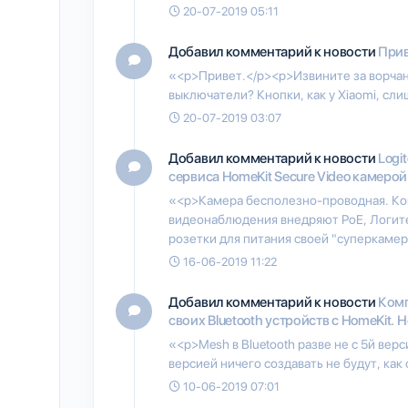
20-07-2019 05:11
Добавил комментарий к новости
Прив
«<p>Привет.</p><p>Извините за ворчан
выключатели? Кнопки, как у Xiaomi, с
20-07-2019 03:07
Добавил комментарий к новости
Logi
сервиса HomeKit Secure Video камерой 
«<p>Камера бесполезно-проводная. Ког
видеонаблюдения внедряют PoE, Логите
розетки для питания своей "суперкамеры
16-06-2019 11:22
Добавил комментарий к новости
Комп
своих Bluetooth устройств с HomeKit.
«<p>Mesh в Bluetooth разве не с 5й ве
версией ничего создавать не будут, как 
10-06-2019 07:01