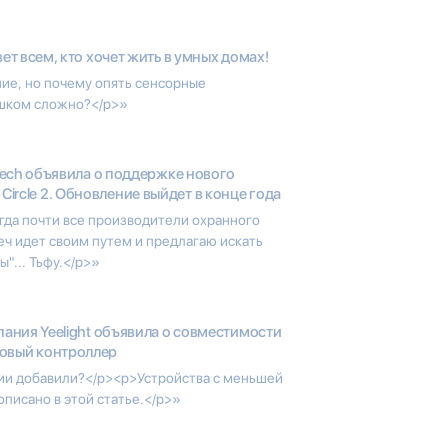
ет всем, кто хочет жить в умных домах!
ие, но почему опять сенсорные
лишком сложно?</p>»
tech объявила о поддержке нового
Circle 2. Обновление выйдет в конце года
да почти все производители охранного
ч идет своим путем и предлагаю искать
"... Тьфу.</p>»
ания Yeelight объявила о совместимости
 Новый контроллер
рсии добавили?</p><p>Устройства с меньшей
описано в этой статье.</p>»