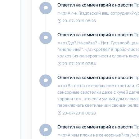
Ответил на комментарий к новости
Пр
«<p>А г-н Газдовский ваш сотрудник?</
20-07-2019 08:26
Ответил на комментарий к новости
Пр
«<p>Где? На сайте? - Нет. Гугл вообще н
"кнопочный". </p><p>Где? В прайс-листе?
колхоз (из-за вероятности словить виру
20-07-2019 07:54
Ответил на комментарий к новости
Пр
«<p>Вы не на то сообщение ответили. С
сенсорные свистелки даже с кучей датч
хороши тем, что если умный дом сломае
переключать светильники своими релю
20-07-2019 06:28
Ответил на комментарий к новости
Пр
«<p>А чем плохи не сенсорные?<br /></