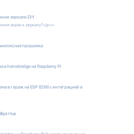
мное зеркало DIY
епили экран к зеркалу?</p>»
 самописная прошивка
ки homebridge на Raspberry Pi
ма в гараж на ESP 8266 с интеграцией в
llips Hue