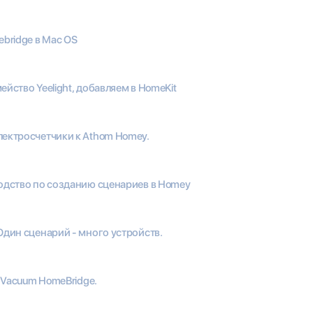
bridge в Mac OS
йство Yeelight, добавляем в HomeKit
eктросчетчики к Athom Homey.
одство по созданию сценариев в Homey
Один сценарий - много устройств.
t Vacuum HomeBridge.