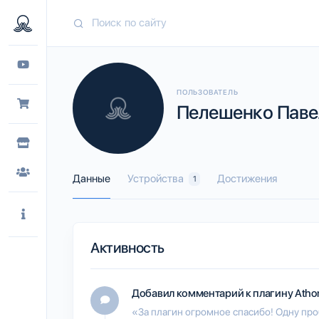
ПОЛЬЗОВАТЕЛЬ
Пелешенко Павел
Данные
Устройства
Достижения
1
Активность
Добавил комментарий к плагину
Atho
«За плагин огромное спасибо! Одну про