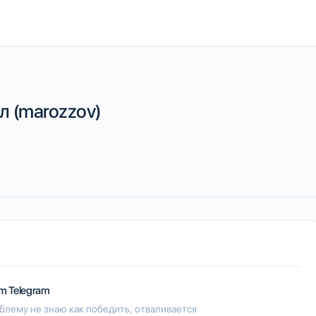
 (marozzov)
m Telegram
блему не знаю как победить, отваливается