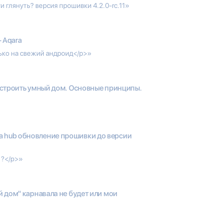
и глянуть? версия прошивки 4.2.0-rc.11»
+ Aqara
олько на свежий андроид</p>»
строить умный дом. Основные принципы.
a hub обновление прошивки до версии
 ?</p>»
 дом" карнавала не будет или мои