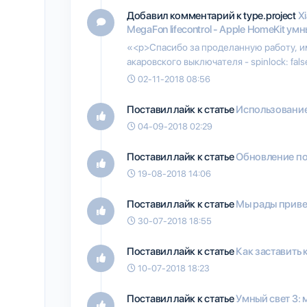
Добавил комментарий к type.project
Xi
MegaFon lifecontrol - Apple HomeKit умн
«<p>Спасибо за проделанную работу, 
акаровского выключателя - spinlock: false 
02-11-2018 08:56
Поставил лайк к статье
Использование
04-09-2018 02:29
Поставил лайк к статье
Обновление по
19-08-2018 14:06
Поставил лайк к статье
Мы рады приве
30-07-2018 18:55
Поставил лайк к статье
Как заставить 
10-07-2018 18:23
Поставил лайк к статье
Умный свет 3: