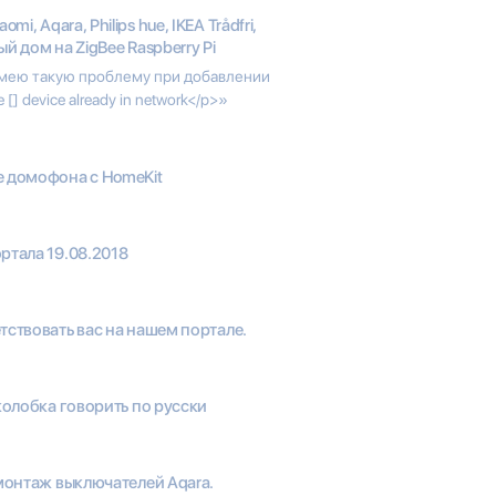
aomi, Aqara, Philips hue, IKEA Trådfri,
ый дом на ZigBee Raspberry Pi
имею такую проблему при добавлении
[] device already in network</p>»
 домофона с HomeKit
ртала 19.08.2018
тствовать вас на нашем портале.
колобка говорить по русски
 монтаж выключателей Aqara.