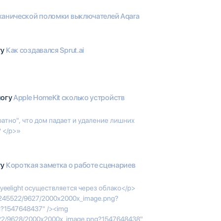
ханической поломки выключателей Aqara
гу
Как создавался Sprut.ai
логу
Apple HomeKit сколько устройств
атно", что дом падает и удаление лишних
 </p>»
гу
Короткая заметка о работе сценариев
eelight осуществляется через облако</p>
/5/245522/9627/2000x2000x_image.png?
g?1547648437" /><img
5522/9628/2000x2000x_image.png?1547648438"