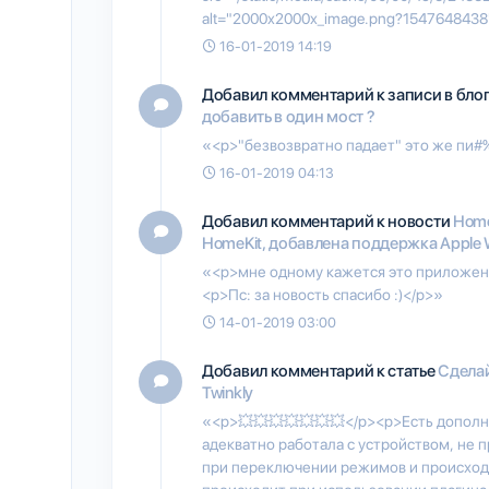
alt="2000x2000x_image.png?1547648438
16-01-2019 14:19
Добавил комментарий к записи в бло
добавить в один мост ?
«<p>"безвозвратно падает" это же пи#%
16-01-2019 04:13
Добавил комментарий к новости
Home
HomeKit, добавлена поддержка Apple 
«<p>мне одному кажется это приложен
<p>Пс: за новость спасибо :)</p>»
14-01-2019 03:00
Добавил комментарий к статье
Сделай
Twinkly
«<p>💥💥💥💥💥💥💥</p><p>Есть допол
адекватно работала с устройством, не 
при переключении режимов и происходи