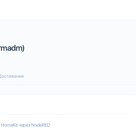
ermadm)
Достижения
 HomeKit через NodeRED