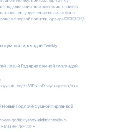
в Athom Homey. Контроллер Twinkly,
ое подключение нескольких источников
л остановлен, управление со смартфона
прошла с первой попытки.</p><p>💥💥💥💥💥
е с умной гирляндой Twinkly
ай Новый Год ярче с умной гирляндой
a
tps://youtu.be/HsS9PNLofXs</a></em></p>»
 Новый Год ярче с умной гирляндой
novyy-god/girlyandy-elektricheskie-c-
а магазин</a></p>»