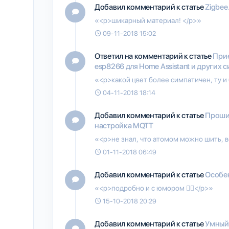
Добавил комментарий к статье
Zigbee
«<p>шикарный материал! </p>»
09-11-2018 15:02
Ответил на комментарий к статье
Прие
esp8266 для Home Assistant и других 
«<p>какой цвет более симпатичен, ту и 
04-11-2018 18:14
Добавил комментарий к статье
Прошив
настройка MQTT
«<p>не знал, что атомом можно шить, в
01-11-2018 06:49
Добавил комментарий к статье
Особен
«<p>подробно и с юмором 👍🏽</p>»
15-10-2018 20:29
Добавил комментарий к статье
Умный 