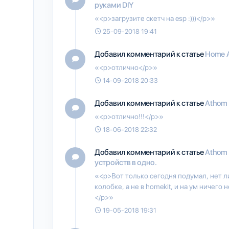
руками DIY
«<p>загрузите скетч на esp :)))</p>»
25-09-2018 19:41
Добавил комментарий к статье
Home A
«<p>отлично</p>»
14-09-2018 20:33
Добавил комментарий к статье
Athom 
«<p>отлично!!!</p>»
18-06-2018 22:32
Добавил комментарий к статье
Athom 
устройств в одно.
«<p>Вот только сегодня подумал, нет л
колобке, а не в homekit, и на ум ничего
</p>»
19-05-2018 19:31