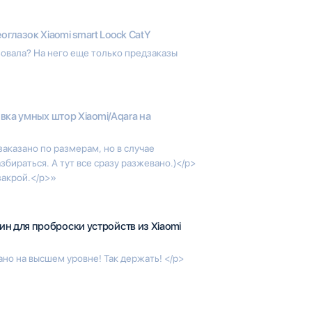
оглазок Xiaomi smart Loock CatY
овала? На него еще только предзаказы
вка умных штор Xiaomi/Aqara на
заказано по размерам, но в случае
бираться. А тут все сразу разжевано.)</p>
закрой.</p>»
ин для проброски устройств из Xiaomi
ано на высшем уровне! Так держать! </p>