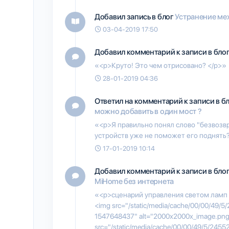
Добавил запись в блог
Устранение ме
03-04-2019 17:50
Добавил комментарий к записи в бло
«<p>Круто! Это чем отрисовано? </p>»
28-01-2019 04:36
Ответил на комментарий к записи в б
можно добавить в один мост ?
«<p>Я правильно понял слово "безвозвр
устройств уже не поможет его поднять?
17-01-2019 10:14
Добавил комментарий к записи в бло
MiHome без интернета
«<p>сценарий управления светом ламп y
<img src="/static/media/cache/00/00/49
1547648437" alt="2000x2000x_image.pn
src="/static/media/cache/00/00/49/5/24