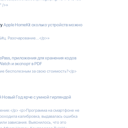
" />»
гу
Apple HomeKit сколько устройств можно
#ц. Разочарование...</p>»
Pass, приложения для хранения кодов
Watch и экспорт в PDF
ие бесполезным за свою стоимость?</p>
 Новый Год ярче с умной гирляндой
нение:</p> <p>Программа на смартфоне не
проходила калибровка, выдавалась ошибка
ли зависания. Выяснилось, что это