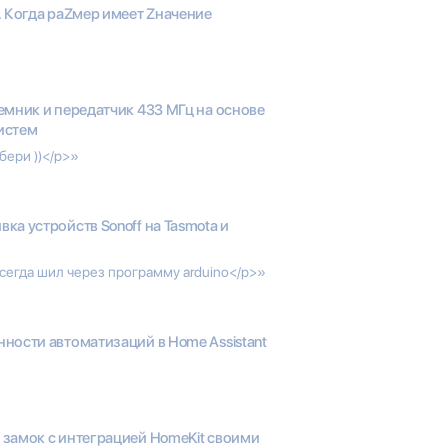
. Когда раZмер имеет Zначение
мник и передатчик 433 МГц на основе
систем
бери ))</p>»
ка устройств Sonoff на Tasmota и
сегда шил через программу arduino</p>»
ности автоматизаций в Home Assistant
замок с интеграцией HomeKit своими