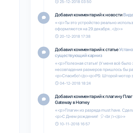
25-12-2018 03:50
Добавил комментарий к новости
Виде
«<p>Ты это устройство реально использ
оформляются на 29 декабря..</p>»
20-12-2018 17:38
Добавил комментарий к статье
Устано
существующий карниз
«<p>Полезная статья! (У меня всё было 
несовпадения размеров пришлось бы раз
<p>Спасибо!</p><p>PS: Шторой мотор 
04-12-2018 18:24
Добавил комментарий к плагину
Плаг
Gateway в Homey
«<p>Плагин из разряда must have. Сдел
<p>С Днем рождения! 🎈<br /></p>»
10-11-2018 16:57