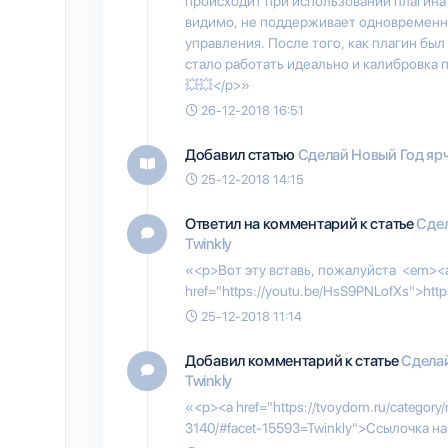
происходит при использовании плагина 
видимо, не поддерживает одновременн
управления. После того, как плагин бы
стало работать идеально и калибровка 
💥💥</p>»
26-12-2018 16:51
Добавил статью
Сделай Новый Год ярч
25-12-2018 14:15
Ответил на комментарий к статье
Сдел
Twinkly
«<p>Вот эту вставь, пожалуйста <em><
href="https://youtu.be/HsS9PNLofXs">ht
25-12-2018 11:14
Добавил комментарий к статье
Сделай
Twinkly
«<p><a href="https://tvoydom.ru/category/
3140/#facet-15593=Twinkly">Ссылочка н