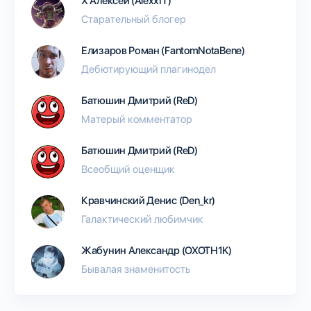
Х Алексей (AlexxIT)
Старательный блогер
Елизаров Роман (FantomNotaBene)
Дебютирующий плагинодел
Батюшин Дмитрий (ReD)
Матерый комментатор
Батюшин Дмитрий (ReD)
Всеобщий оценщик
Кравчинский Денис (Den_kr)
Галактический любимчик
Жабунин Александр (OXOTH1K)
Бывалая знаменитость