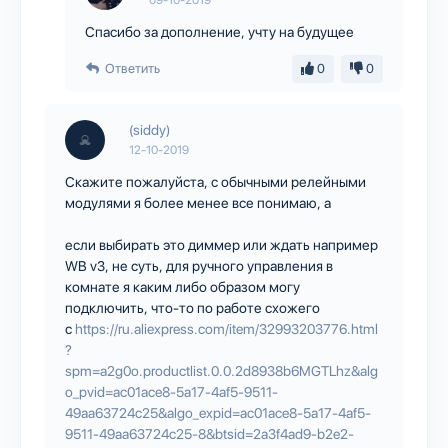
Спасибо за дополнение, учту на будущее
Ответить
0
0
(siddy)
12-10-2019
Скажите пожалуйста, с обычными релейными
модулями я более менее все понимаю, а
если выбирать это диммер или ждать например
WB v3, не суть, для ручного управления в
комнате я каким либо образом могу
подключить, что-то по работе схожего
с
https://ru.aliexpress.com/item/32993203776.html
?
spm=a2g0o.productlist.0.0.2d8938b6MGTLhz&alg
o_pvid=ac01ace8-5a17-4af5-9511-
49aa63724c25&algo_expid=ac01ace8-5a17-4af5-
9511-49aa63724c25-8&btsid=2a3f4ad9-b2e2-