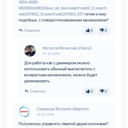
45f4-a568-
982680cb9b52&ws_ab_test=searchweb0_0,search
web201602_9,searchweb201603_55
">этим и ему
подобных, с поворотнонажимным механизмом?
Ответить
0
0
Фетисов Вячеслав (Ziracul)
12-10-2019
Для работы как с диммером можно
использовать обычный выключатель с
возвратным механизмом, можно будет
диммировать.
Ответить
0
0
Скворцов Виталий (Setpoint)
14-10-2019
Получилось управлять лампой двумя кнопками?