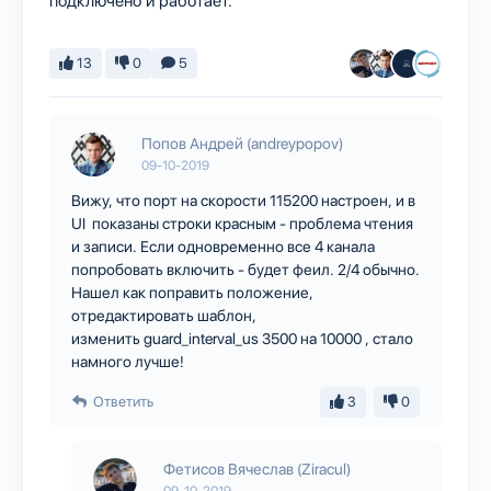
подключено и работает.
13
0
5
Попов Андрей (andreypopov)
09-10-2019
Вижу, что порт на скорости 115200 настроен, и в
UI показаны строки красным - проблема чтения
и записи. Если одновременно все 4 канала
попробовать включить - будет феил. 2/4 обычно.
Нашел как поправить положение,
отредактировать шаблон,
изменить guard_interval_us 3500 на 10000 , стало
намного лучше!
Ответить
3
0
Фетисов Вячеслав (Ziracul)
09-10-2019