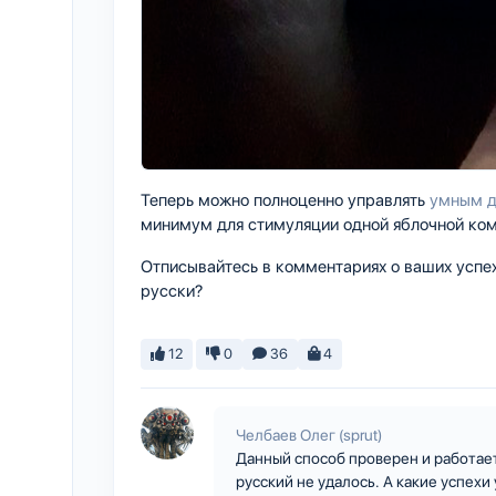
Теперь можно полноценно управлять
умным 
минимум для стимуляции одной яблочной ком
Отписывайтесь в комментариях о ваших успеха
русски?
12
0
36
4
Челбаев Олег (sprut)
Данный способ проверен и работает 
русский не удалось. А какие успехи 