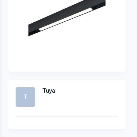
Tuya
T