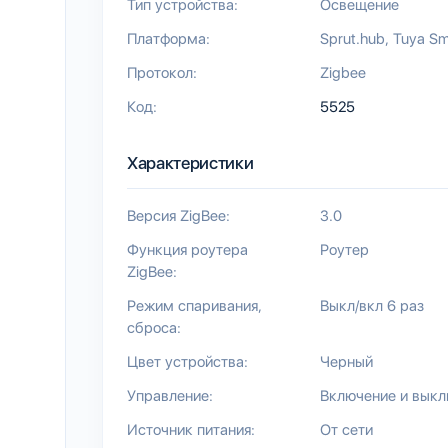
Тип устройства:
Освещение
Платформа:
Sprut.hub
Tuya Sm
Протокол:
Zigbee
Код:
5525
Характеристики
Версия ZigBee:
3.0
Функция роутера
Роутер
ZigBee:
Режим спаривания,
Выкл/вкл 6 раз
сброса:
Цвет устройства:
Черный
Управление:
Включение и вык
Источник питания:
От сети