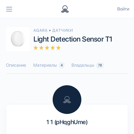
Войти
•
AQARA
ДАТЧИКИ
Light Detection Sensor T1
Описание
Материалы
Владельцы
4
78
1 1 (pHqghUme)