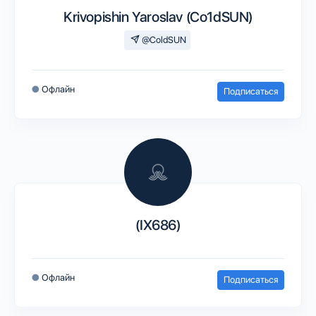
Krivopishin Yaroslav (Co1dSUN)
@ColdSUN
●
Офлайн
Подписаться
(IX686)
●
Офлайн
Подписаться