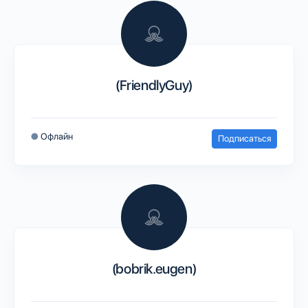
(FriendlyGuy)
●
Офлайн
Подписаться
(bobrik.eugen)