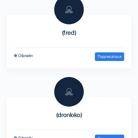
(fred)
●
Офлайн
Подписаться
(dronloko)
●
Офлайн