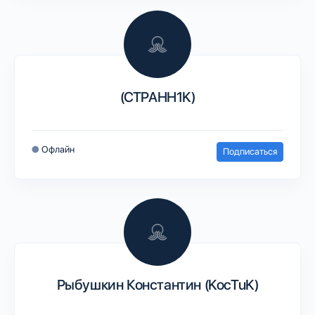
(CTPAHH1K)
●
Офлайн
Подписаться
Рыбушкин Константин (KocTuK)