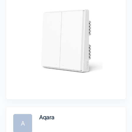
Aqara
A