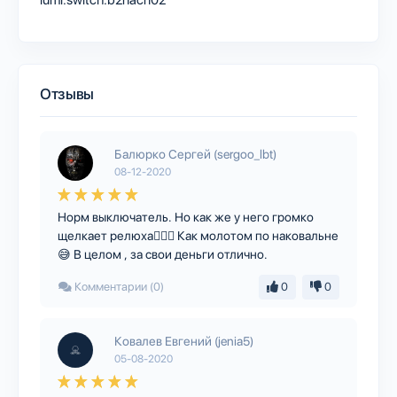
Отзывы
Балюрко Сергей (sergoo_lbt)
08-12-2020
Норм выключатель. Но как же у него громко
щелкает релюха🤦🏻‍♂️ Как молотом по наковальне
😅 В целом , за свои деньги отлично.
Комментарии (0)
0
0
Ковалев Евгений (jenia5)
05-08-2020