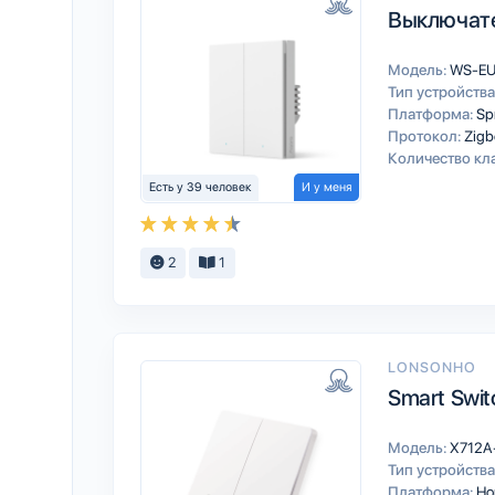
Выключате
Модель:
WS-E
Тип устройства
Платформа:
Sp
Протокол:
Zigb
Количество кл
Есть у 39 человек
И у меня
2
1
LONSONHO
Smart Swit
Модель:
X712A
Тип устройства
Платформа:
Ho