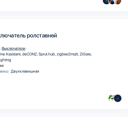
лючатель ролставней
:
Выключатели
me Assistant
deCONZ
Sprut.hub
zigbee2mqtt
ZiGate
ighting
ee
авиш:
Двухклавишная