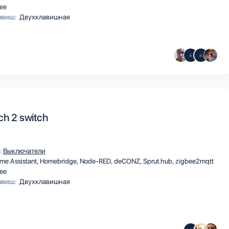
ee
авиш:
Двухклавишная
ch 2 switch
:
Выключатели
me Assistant
Homebridge
Node-RED
deCONZ
Sprut.hub
zigbee2mqtt
ee
авиш:
Двухклавишная