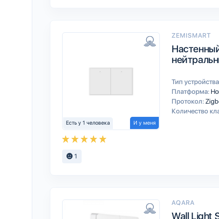
ZEMISMART
Настенный
нейтраль
Тип устройства
Платформа:
Ho
Протокол:
Zigb
Количество кл
Есть у 1 человека
И у меня
1
AQARA
Wall Light 