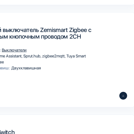
 выключатель Zemismart Zigbee с
ным кнопочным проводом 2CH
:
Выключатели
me Assistant
Sprut.hub
zigbee2mqtt
Tuya Smart
ee
авиш:
Двухклавишная
Switch