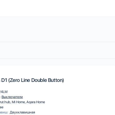
 D1 (Zero Line Double Button)
24LM
:
Выключатели
rut.hub
Mi Home
Aqara Home
ee
авиш:
Двухклавишная