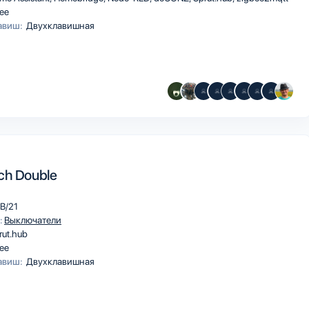
ee
авиш:
Двухклавишная
ch Double
B/21
:
Выключатели
rut.hub
ee
авиш:
Двухклавишная