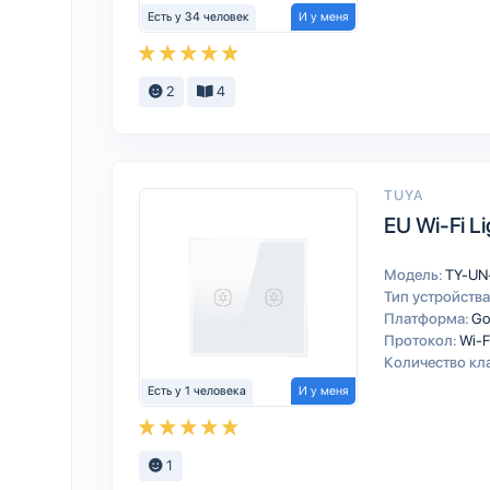
Есть у 34 человек
И у меня
2
4
TUYA
EU Wi-Fi Li
Модель:
TY-UN
Тип устройства
Платформа:
Go
Протокол:
Wi-F
Количество кл
Есть у 1 человека
И у меня
1