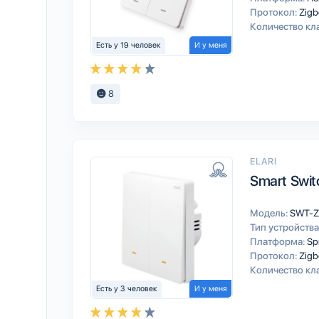
Протокол:
Zigb
Количество кл
Есть у 19 человек
И у меня
8
ELARI
Smart Swit
Модель:
SWT-Z
Тип устройства
Платформа:
Sp
Протокол:
Zigb
Количество кл
Есть у 3 человек
И у меня