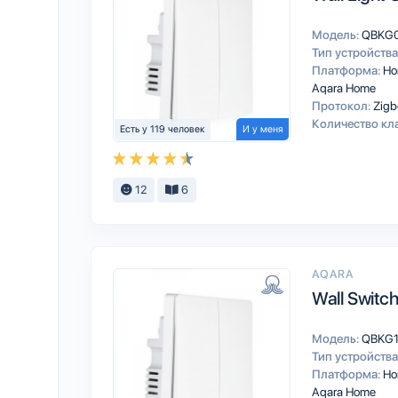
Модель:
QBKG
Тип устройства
Платформа:
Ho
Aqara Home
Протокол:
Zigb
Количество кл
Есть у 119 человек
И у меня
12
6
AQARA
Wall Switc
Модель:
QBKG
Тип устройства
Платформа:
Ho
Aqara Home