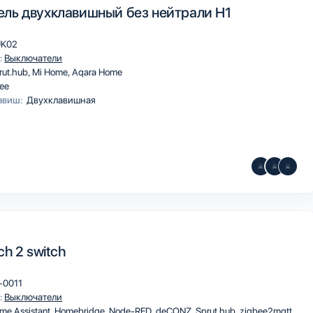
ль двухклавишный без нейтрали H1
UK02
:
Выключатели
rut.hub
Mi Home
Aqara Home
ee
авиш:
Двухклавишная
ch 2 switch
-0011
:
Выключатели
me Assistant
Homebridge
Node-RED
deCONZ
Sprut.hub
zigbee2mqtt