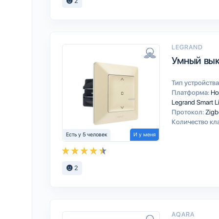
2
LEGRAND
Умный вык
Тип устройства
Платформа:
Ho
Legrand Smart L
Протокол:
Zigb
Количество кл
Есть у 5 человек
И у меня
2
AQARA