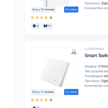
Протокол:
Zigb
Количество кл
Есть у 73 человек
И у меня
4
11
LONSONHO
Smart Swit
Модель:
X702A
Тип устройства
Платформа:
Ho
Протокол:
Zigb
Количество кл
Есть у 11 человек
И у меня