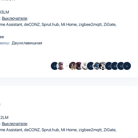
03LM
:
Выключатели
me Assistant
deCONZ
Sprut.hub
Mi Home
zigbee2mqtt
ZiGate
ee
авиш:
Двухклавишная
h
12LM
:
Выключатели
me Assistant
deCONZ
Sprut.hub
Mi Home
zigbee2mqtt
ZiGate