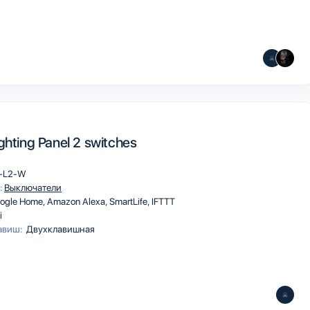
ghting Panel 2 switches
-L2-W
:
Выключатели
ogle Home
Amazon Alexa
SmartLife
IFTTT
i
авиш:
Двухклавишная