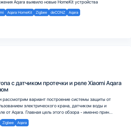
жения Aqara выявило новые HomeKit устройства
mi
Aqara HomeKit
Zigbee
deCONZ
Aqara
опа с датчиком протечки и реле Xiaomi Aqara
ном
и рассмотрим вариант построение системы защиты от
ользованием электрического крана, датчиком воды и
е от Aqara. Главная цель этого обзора - именно прин...
Zigbee
Aqara