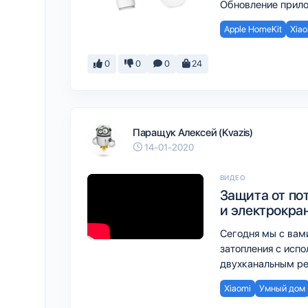
Обновление прило
Apple HomeKit
Xiao
0
0
0
24
Паращук Алексей (Kvazis)
14-01-2020
ВИДЕО
Защита от пот
и электрокра
Сегодня мы с вам
затопления с исп
двухканальным рел
Xiaomi
Умный дом